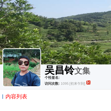
吴昌铃
文集
个性签名:
访问次数:
1095
[初来乍到]
内容列表