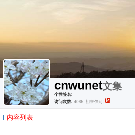
cnwunet
文集
个性签名:
访问次数:
4085
[初来乍到]
内容列表