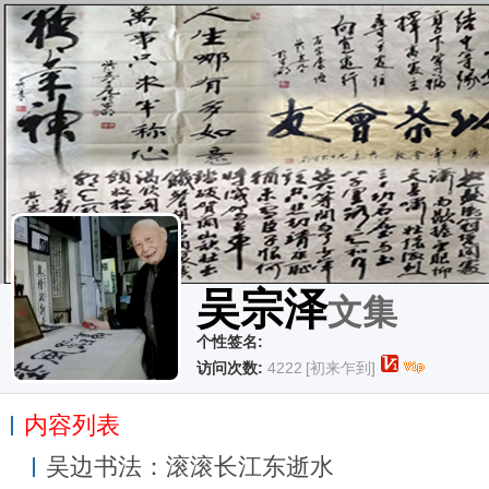
吴宗泽
文集
个性签名:
访问次数:
4222
[初来乍到]
内容列表
吴边书法：滚滚长江东逝水