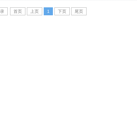
录
首页
上页
1
下页
尾页