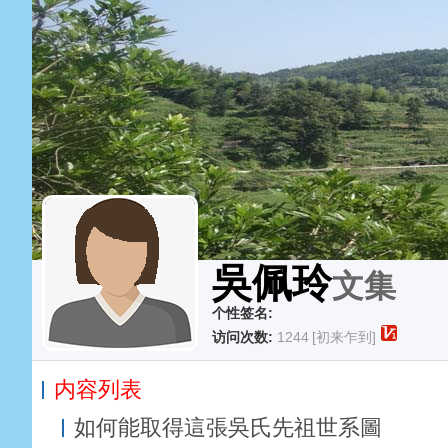
吳佩玲
文集
个性签名:
访问次数:
1244
[初来乍到]
内容列表
如何能取得這張吳氏先祖世系圖