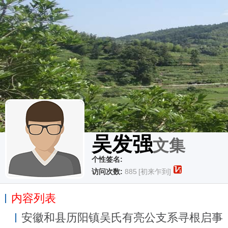
吴发强
文集
个性签名:
访问次数:
885
[初来乍到]
内容列表
安徽和县历阳镇吴氏有亮公支系寻根启事