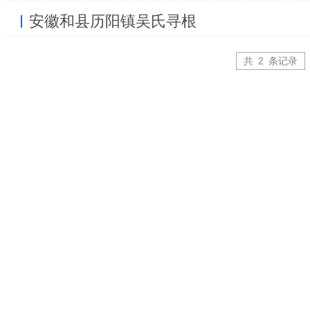
安徽和县历阳镇吴氏寻根
共
2
条记录