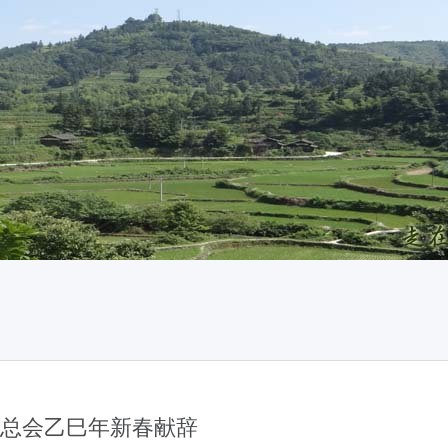
总会乙巳年新春献辞