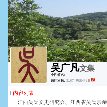
吴广凡
文集
个性签名:
访问次数:
3167
[初来乍到]
内容列表
江西吴氏文史研究会、江西省吴氏宗亲