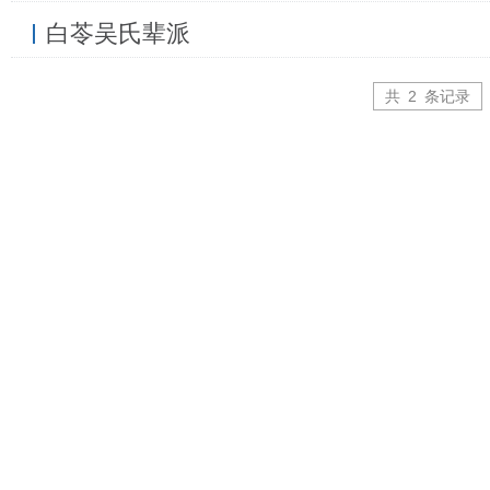
白苓吴氏辈派
共
2
条记录