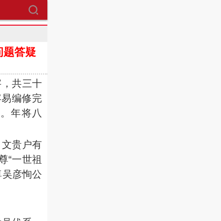
问题答疑
，共三十
容易编修完
。年将八
，文贵户有
尊“一世祖
尊吴彦恂公
！