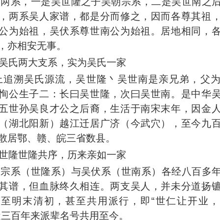
氏两系，一是吴世隆之子吴朝宗系，二是吴世南之
，两系吴人家谱，都是分而修之，因而各尊其祖
公为始祖，吴伏系尊世南公为始祖。居地相同，
，亦相安无事。
吴氏两大支系，实为吴氏一家
上追溯吴氏源流，吴世隆丶吴世南是亲兄弟，父
恂公生子二：长曰吴世隆，次曰吴世南。是中华
五世孙吴良才公之后裔，生活于南宋末年，因金
（湖北阳新）越江迁居广济（今武穴），至今九
散居鄂、赣、皖三省数县。
世隆世隆共序，历来亲如一家
朝宗系（世隆系）与吴伏系（世南系）各经八百多
其谱，但血脉终久相连。两支吴人，并未分道扬
，至明末清初，甚至共用派行，即“世仁让开业，
近三百年来派辈名号共用至今。