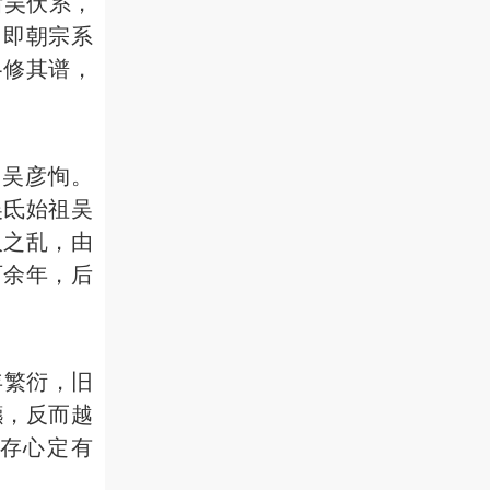
后吴伏系，
，即朝宗系
各修其谱，
为吴彦恂。
吴氐始祖吴
人之乱，由
百余年，后
年繁衍，旧
镳，反而越
存心定有