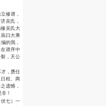
独立修谱，
广济吴氏，
倡修吴氏大
。虽曰大乘
主编的我，
曾在谱序中
分裂，天公
不才，赝任
上日程。两
修之遗憾，
是非！
、伏七）一