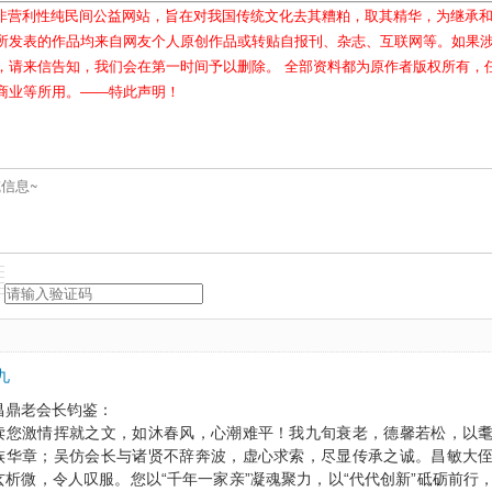
属非营利性纯民间公益网站，旨在对我国传统文化去其糟粕，取其精华，为继承
所发表的作品均来自网友个人原创作品或转贴自报刊、杂志、互联网等。如果
，请来信告知，我们会在第一时间予以删除。 全部资料都为原作者版权所有，
商业等所用。——特此声明！
九
昌鼎老会长钧鉴：
读您激情挥就之文，如沐春风，心潮难平！我九旬衰老，德馨若松，以
族华章；吴仿会长与诸贤不辞奔波，虚心求索，尽显传承之诚。昌敏大
玄析微，令人叹服。您以“千年一家亲”凝魂聚力，以“代代创新”砥砺前行