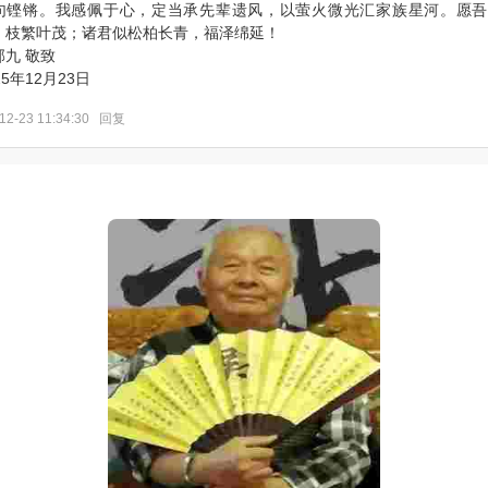
句铿锵。我感佩于心，定当承先辈遗风，以萤火微光汇家族星河。愿吾
，枝繁叶茂；诸君似松柏长青，福泽绵延！
邦九 敬致
25年12月23日
12-23 11:34:30
回复