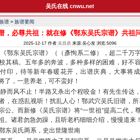
吴氏在线 cnwu.net
族谱
>
族谱要闻
谱，必尊共祖：就在修《鄂东吴氏宗谱》共祖
2025-12-17 作者:
吴昌鼎
来源:吴心发 浏览:5096
鄂东吴氏宗谱》（（彥恂系二修），超二千万字
校其稿。五年多的奔波，多种多样的困难，好不
将付印，待等新年春暖花开，出谱庆典，大事将成
将了，一意养老，可不蛮好！
欲静而风不止！半路又杀出个程咬金！有先生传达
者，在惑乱视听！扰乱人心！鄂武穴吴氏旧谱，所
宗公。而新修《吴氏宗谱》将“一世祖”提高二代，
祖。诸君勿急勿躁，且听老朽细细介绍，慢慢道来
鄂东吴氏两系，史出世隆世南