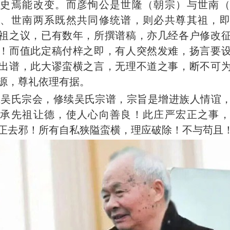
历史焉能改变。而彦恂公是世隆（朝宗）与世南（
隆、世南两系既然共同修统谱，则必共尊其祖，即
祖之议，已有数年，所撰谱稿，亦几经各户修改
！而值此定稿付梓之即，有人突然发难，扬言要
出谱，此大谬蛮横之言，无理不道之事，断不可
源，尊礼依理有据。
立吴氏宗会，修续吴氏宗谱，宗旨是增进族人情谊
传承先祖让德，使人心向善良！此庄严宏正之事，
正去邪！所有自私狭隘蛮横，理应破除！不与苟且