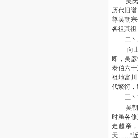
吴
历代旧谱
尊吴朝宗
各祖其祖
二丶
向
即，吴彦
泰伯六十
祖地富川
代繁衍，
三丶
吴
时虽各修
走越亲
天……”