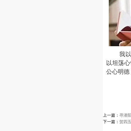
我
以坦荡心
公心明德
上一篇：
寻潜
下一篇：
贺四