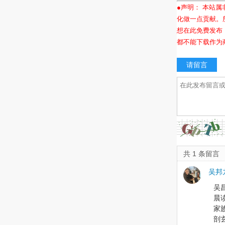
●声明： 本站
化做一点贡献。
想在此免费发布
都不能下载作为
请留言
共 1 条留言
吴邦
吴
晨
家
剖