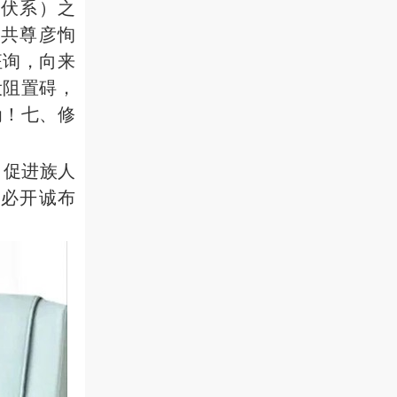
伏系）之
共尊彦恂
征询，向来
设阻置碍，
为！七、修
，促进族人
必开诚布
！