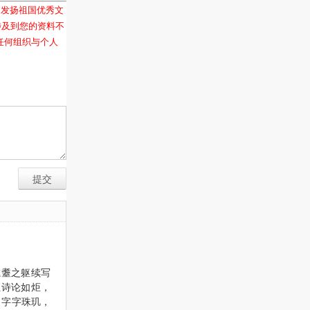
和发扬祖国优秀文
涉及到您的资料不
任何组织与个人
耄耋之躯续写
侄诗论如炬，
，字字珠玑，