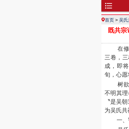
首页
>
吴氏
既共宗
在修《
三卷，三
成，即
旬，心愿
树
不明其理
〝是吴朝
为吴氏共
一、