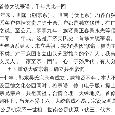
首修大统宗谱，千年共此一回
千年来，世隆（朝宗系）、世南（伏七系）均各自
系各户包括文贵户等十余宗户都是独立修谱，有
之说。至公元二零零九年，族贤吴正春吴永先等
二零一一年成。这是广济吴氏史上首修大统宗谱
当年两系吴人，未立共祖，实为“搭伙”修谱，赝为
不类。对于意图各立山头分裂族亲的个别人，我
支吴人，一家至亲，团结一心，子孙后代，有人
五丶重修大统宗谱，确立共祖彦恂
一七年，鄂东吴氏宗亲会成立，蒙族贤不弃，本人
设至德文化公园同时，将宗谱二修（电子版）提
亲兄亲弟，共祖其祖，合情合理，天经地义。首
到补正，当无不妥！六、大统谱成不易，宗贤应明
宗公是朝宗系一世祖，世南公是伏系（伏三、伏六