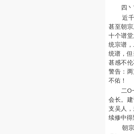
四丶
近
甚至朝宗
十个谱堂
统宗谱，
统谱，但
甚感不伦
警告：两
不佑！
二O
会长。建
支吴人，
续修中得
朝