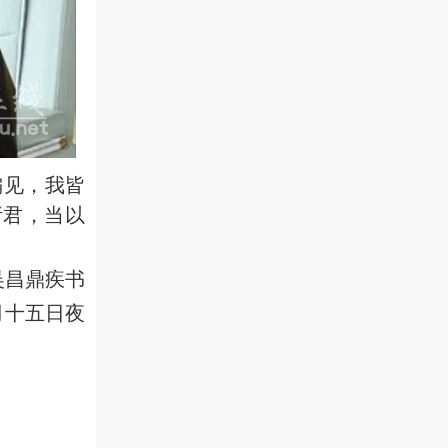
偏见，我皆
诸君，当以
吴昌鼎疾书
月十五日夜