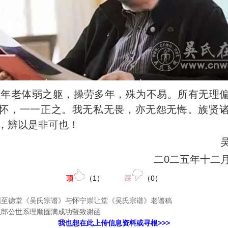
以年老体弱之躯，操劳多年，殊为不易。所有无理
怀，一一正之。我无私无畏，亦无怨无悔。族贤
，辨以是非可也！
二0二五年十二
顶
（
1
）
踩
（
0
）
阳至德堂《吴氏宗谱》与怀宁崇让堂《吴氏宗谱》老谱稿
五郎公世系理顺圆满成功暨致谢函
我也想在此上传信息资料或寻根>>>