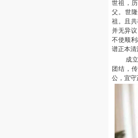
世祖，
父。世
祖。且共
并无异议
不使顺利
谱正本清
成
团结，
公，宜守