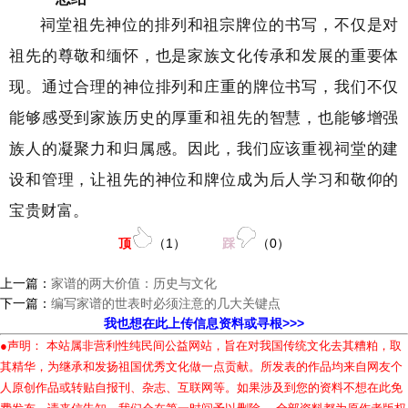
祠堂祖先神位的排列和祖宗牌位的书写，不仅是对
祖先的尊敬和缅怀，也是家族文化传承和发展的重要体
现。通过合理的神位排列和庄重的牌位书写，我们不仅
能够感受到家族历史的厚重和祖先的智慧，也能够增强
族人的凝聚力和归属感。因此，我们应该重视祠堂的建
设和管理，让祖先的神位和牌位成为后人学习和敬仰的
宝贵财富。
顶
（
1
）
踩
（
0
）
上一篇：
家谱的两大价值：历史与文化
下一篇：
编写家谱的世表时必须注意的几大关键点
我也想在此上传信息资料或寻根>>>
●声明： 本站属非营利性纯民间公益网站，旨在对我国传统文化去其糟粕，取
其精华，为继承和发扬祖国优秀文化做一点贡献。所发表的作品均来自网友个
人原创作品或转贴自报刊、杂志、互联网等。如果涉及到您的资料不想在此免