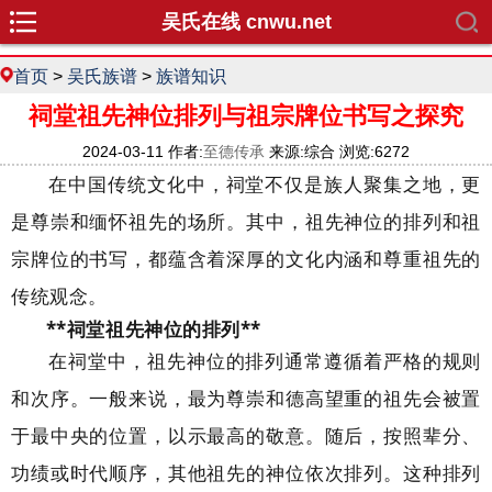
吴氏在线 cnwu.net
首页
>
吴氏族谱
>
族谱知识
祠堂祖先神位排列与祖宗牌位书写之探究
2024-03-11 作者:
至德传承
来源:综合 浏览:6272
在中国传统文化中，祠堂不仅是族人聚集之地，更
是尊崇和缅怀祖先的场所。其中，祖先神位的排列和祖
宗牌位的书写，都蕴含着深厚的文化内涵和尊重祖先的
传统观念。
**祠堂祖先神位的排列**
在祠堂中，祖先神位的排列通常遵循着严格的规则
和次序。一般来说，最为尊崇和德高望重的祖先会被置
于最中央的位置，以示最高的敬意。随后，按照辈分、
功绩或时代顺序，其他祖先的神位依次排列。这种排列