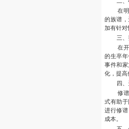
二、
在
的族谱，
加有针对
三、
在
的生卒年
事件和家
化，提高
四、
修
式有助于
进行修谱
成本。
五、