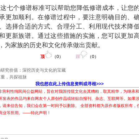
握这七个修谱标准可以帮助您降低修谱成本，让您
承更加顺利。在修谱过程中，要注意明确目的、
、选择合适的方式、合理分工、利用现代技术降
和更新族谱。通过这些措施的实施，您可以更加
，为家族的历史和文化传承做出贡献。
顶
（
0
）
踩
（
0
）
的研究价值：深挖历史与文化的宝藏
尊重，共探祖脉
我也想在此上传信息资料或寻根>>>
属非营利性纯民间公益网站，旨在对我国传统文化去其糟粕，取其精华，为继承
所发表的作品均来自网友个人原创作品或转贴自报刊、杂志、互联网等。如果
，请来信告知，我们会在第一时间予以删除。 全部资料都为原作者版权所有，
商业等所用。——特此声明！