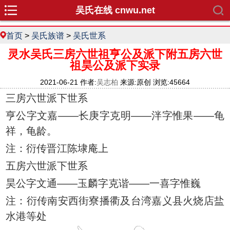
吴氏在线 cnwu.net
首页
>
吴氏族谱
>
吴氏世系
灵水吴氏三房六世祖亨公及派下附五房六世
祖昊公及派下实录
2021-06-21 作者:
吴志柏
来源:原创 浏览:45664
三房六世派下世系
亨公字文嘉——长庚字克明——泮字惟果——龟
祥，龟龄。
注：衍传晋江陈埭庵上
五房六世派下世系
昊公字文通——玉麟字克谐——一喜字惟巍
注：衍传南安西街寮播衢及台湾嘉义县火烧店盐
水港等处