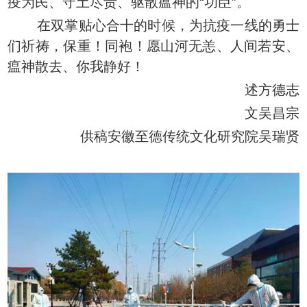
疫为民、守土尽责、驱散瘟神的“功臣”。
在双掌贴心合十的时候，为抗疫一线的勇士
们祈祷，保重！同袍！愿山河无恙、人间若安、
瘟神散去、你我静好！
述方德志
文吴昌宗
供稿安徽至德传统文化研究院吴瑞贤