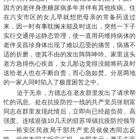
因方的老伴身患糖尿病多年并伴有其他疾病。住
在六安市区的女儿早就想把母亲的常备药送过
来，因一时有事耽搁未能及时送出，突然一下子
实行交通停运静态管理，使一直用药维持病体的
老伴吴昌珍身体出现了难以忍受的痛苦，病痛不
适的折磨，使其不由的发出阵阵呻吟。家里这头
老方急得伤心疾首，女儿那边觉得没能将药及时
送给老人也在不断自责，而心急如焚。分居两地
的一家人同时陷入了极度困苦之中。
迫于无奈，方德志在老友群里发出了请求帮
忙的讯息。处在抗疫防控一线的共产党员张朝富
同志在群里发现此情后，立即向已经超负荷、高
强度、连续巡值10几天的驻苏埠镇抗疫防控领导
——裕安区民政局干部共产党员侯俊杰同志反