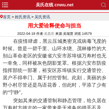
吴氏在线 cnwu.net
首页
>
姓氏资讯
>
吴氏资讯
用大爱诠释使命与担当
2022-04-18 作者:
吴昌宗
来源:吴瑞贤 浏览:14579
在疫情肆虐，黑云压城奥密克戎病毒飞度的
时候。曾是一碧千里、山环水绕、茂林修竹的大
别山革命老区的安徽省六安市苏埠镇万寿村也无
一幸免，同样被灰色阴影笼罩。根据六安市防疫
指挥部统一部署，裕安区苏埠镇实行交通管控、
居户不得串门、属于封控管制。此刻，美丽的乡
野小村尽管还是鸟语花香，但此时，平添了少有
的“宁静”。
突如其来的交通管制和静态管理，给久居在
万寿村方德志的一家带来毫无准备的措手不及。