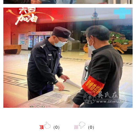
顶
（
0
）
踩
（
0
）