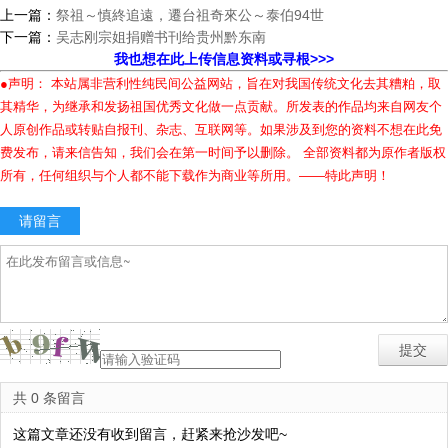
上一篇：
祭祖～慎終追遠，遷台祖奇來公～泰伯94世
下一篇：
吴志刚宗姐捐赠书刊给贵州黔东南
我也想在此上传信息资料或寻根>>>
●声明： 本站属非营利性纯民间公益网站，旨在对我国传统文化去其糟粕，取
其精华，为继承和发扬祖国优秀文化做一点贡献。所发表的作品均来自网友个
人原创作品或转贴自报刊、杂志、互联网等。如果涉及到您的资料不想在此免
费发布，请来信告知，我们会在第一时间予以删除。 全部资料都为原作者版权
所有，任何组织与个人都不能下载作为商业等所用。——特此声明！
请留言
共 0 条留言
这篇文章还没有收到留言，赶紧来抢沙发吧~