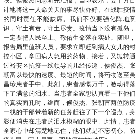
映。侯俊杰同志听完汇报，当即表示：要千方百
计地将这一人命关天的事尽快办好。在战胜疫情
的同时责任不能缺席。我们不仅要强化阵地意
识，守土有责，守土尽责。疫情当下没有孤岛，
一定要把人民至上、敬佑生命落在实处。随即，
报告局里值班人员，要求立即赶到病人女儿的封
控小区，拿回病人急用的药物。接着，又辗转通
过裕安区抗疫一线领导的几经传递，侯俊杰、张
朝富以最快的速度、最短的时间，将药物送至吴
昌珍患者手中。此刻，患者感慨万千，激动得落
下了满意的泪水。当患者全家想认真看一下他们
的真实面孔时，继而，候俊杰、张朝富两位防疫
一线的干部带着新的任务赶往了下一个巡点，身
影便消失在患者的泪水模糊的眼中。此情，患者
全家心中却清楚地记住，他们就是不忘初心、防