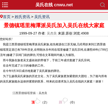
吴氏在线 cnwu.net
首页
>
姓氏资讯
>
吴氏资讯
景德镇瑶里梅潭派吴氏加入吴氏在线大家庭
1999-09-27 作者:
吴杰良
来源:原创 浏览:4908
您好站长!
我是江西景德镇瑶里梅潭派吴氏家族,祖先根源在江苏无锡,几经周折来到江西景德
镇瑶里定居已有700年历史,在明朝永乐年间在瑶里修建了吴氏宗祠,在康熙48年(1709已
丑年)修建了宗祠门前的牌坊,可惜在文革期间均被人为催毁。
而今我族在族老吴文盛叔叔的带领下，于前三年成功复建了吴氏宗祠,
在去年完成了
族谱
的修善的工作。
在今年9月30日成功地复建了吴氏家族的牌坊。
为了弘扬我吴氏家族的历史文化，为了吴氏家族更加紧密的大团结，为了能与所有
的吴氏家族能永远保持紧密的联系，特来此信请求加入吴氏在线的大家庭！谢谢！
江西景德镇瑶里镇：吴杰良
顶
（
2
）
踩
（
0
）