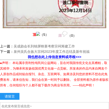
顶
（
5
）
踩
（
0
）
上一篇：
吴成勋会长到锦屏映寨考察宗祠筹建工作
下一篇：
泉州吴氏合族大宗祠2023年度工作总结及新年祝福
我也想在此上传信息资料或寻根>>>
●声明： 本站属非营利性纯民间公益网站，旨在对我国传统文化去其糟粕，取
其精华，为继承和发扬祖国优秀文化做一点贡献。所发表的作品均来自网友个
人原创作品或转贴自报刊、杂志、互联网等。如果涉及到您的资料不想在此免
费发布，请来信告知，我们会在第一时间予以删除。 全部资料都为原作者版权
所有，任何组织与个人都不能下载作为商业等所用。——特此声明！
请留言