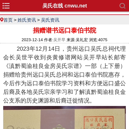
吴氏在线 cnwu.net
首页
>
姓氏资讯
>
吴氏资讯
捐赠谱书远口泰伯书院
2023-12-14 作者:
吴开早
来源:吴礼宏 浏览:4075
2023年12月14日，贵州远口吴氏总祠代理
会长吴世平收到炎黄修谱网站吴开早站长邮寄
《滇黔蜀渝桂良金房吴氏宗谱》一部（上下册）
捐赠给贵州远口吴氏总祠和远口泰伯书院惠存，
今后作为远口泰伯书院学习资料和方便远口盛公
后裔及各地吴氏宗亲学习和了解滇黔蜀渝桂良金
公支系的历史渊源和后裔迁徙情况。