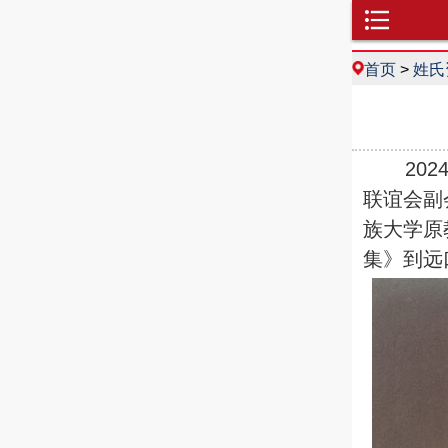
首页
>
姓氏
2024
联谊会副
族大学原
集》到远