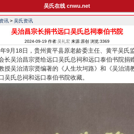
吴氏在线 cnwu.net
资讯
>
吴氏资讯
吴治昌宗长捐书远口吴氏总祠泰伯书院
2024-09-19 作者:
吴礼宏
来源:原创 浏览:3369
年9月18日，贵州黄平县原老龄委主任、黄平吴氏
会长吴治昌宗贤给远口吴氏总祠和远口泰伯书院捐
教授吴治清宗贤编著的《人生坎坷路》和《吴治清
口吴氏总祠和远口泰伯书院收藏。