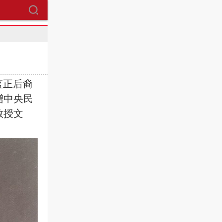
监正后裔
赠中央民
教授文