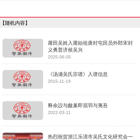
【随机内容】
莆田吴姓入莆始祖唐封屯田员外郎宋封
义勇普济侯吴兴
2025-06-05
《汤浦吴氏宗谱》入谱信息
2015-11-19
释余詨与皻巢即屈羽与夷吾
2022-03-11
热烈祝贺浙江乐清市吴氏文化研究会一