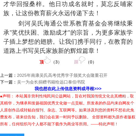
才华回报桑梓。他日功成名就时，莫忘反哺家
族，让这份教育薪火永远传递下去！
剑河吴氏海通公世系教育基金会将继续秉
承"奖优扶困、激励成才"的宗旨，为更多家族学
子插上梦想的翅膀。让我们携手同行，在教育的
道路上书写吴氏家族新的辉煌篇章！
顶
（
3
）
踩
（
0
）
上一篇：
2025年南康吴氏高考优秀学子颁奖大会隆重召开
下一篇：
吴一为会长捐赠书籍给远口泰伯书院
我也想在此上传信息资料或寻根>>>
●声明： 本站属非营利性纯民间公益网站，旨在对我国传统文化去其糟粕，取
其精华，为继承和发扬祖国优秀文化做一点贡献。所发表的作品均来自网友个
人原创作品或转贴自报刊、杂志、互联网等。如果涉及到您的资料不想在此免
费发布，请来信告知，我们会在第一时间予以删除。 全部资料都为原作者版权
所有，任何组织与个人都不能下载作为商业等所用。——特此声明！