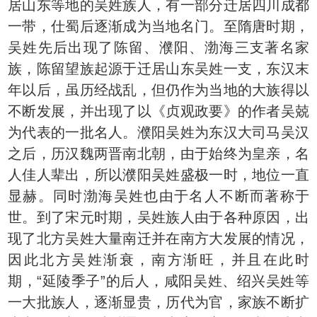
居山东等地的吴姓族人，有一部分迁居四川成都
一带，仕蜀后逐渐成为当地名门。至隋唐时期，
吴姓先后出现了陈留、濮阳、渤海三支著名家
族，陈留望族起源于迁居山东吴姓一支，东汉末
年以后，虽历经战乱，但仍作为当地的大族得以
不断发展，并出现了以《贞观政要》的作者吴兢
为代表的一批名人。濮阳吴姓为东汉大司马吴汉
之后，历汉魏两晋南北朝，由于始终为皇亲，名
人佳人辈出，所以濮阳吴姓盛极一时，地位一直
显赫。同时渤海吴姓也由于名人不断而著称于
世。到了宋元时期，吴姓族人由于各种原因，出
现了北方吴姓大量南迁并在南方大发展的情况，
因此北方吴姓渐衰，南方渐旺，并且在此时
期，“延陵季子”的后人，咸阳吴姓、绍兴吴姓等
一大批族人，逐渐显贵，历代为官，家族不断扩