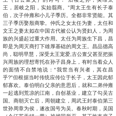
王，居岐之阳，实始翦商。”周太王生有长子泰
伯，次子仲雍和小儿子季历。全都非常贤能。其
三子季历娶殷商挚。仲氏之女太任为妻，太任和
文王之妻太姒在中国古代被公认为贤妇人，为周
族的兴盛起过重大作用。太任为周族生下昌，昌
即是为周灭商打下雄厚基础的周文王。昌品德高
尚，聪明早慧，深受太王宠爱,古公亶父甚至把振
兴周族的理想寄托在孙子昌身上，有时当着众人
的面情不自禁地说：“我世当有兴者，其在昌
乎?”但根据当时传统应传位于长子，太王因此郁
郁寡欢。泰伯明白父亲的意思后，就和二弟仲雍
一起逃到荒凉的江南，自创基业，建立了勾吴古
国。商朝灭亡后，周朝建立，周武王封泰伯第三
世孙周章为侯，遂改国号为吴。春秋时期，吴国