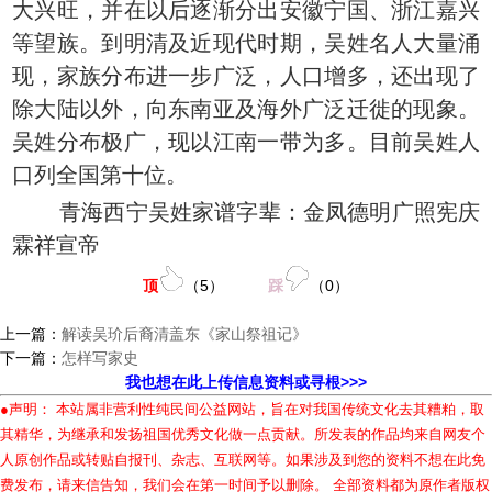
大兴旺，并在以后逐渐分出安徽宁国、浙江嘉兴
等望族。到明清及近现代时期，吴姓名人大量涌
现，家族分布进一步广泛，人口增多，还出现了
除大陆以外，向东南亚及海外广泛迁徙的现象。
吴姓分布极广，现以江南一带为多。目前吴姓人
口列全国第十位。
青海西宁吴姓家谱字辈：金凤德明广照宪庆
霖祥宣帝
顶
（
5
）
踩
（
0
）
上一篇：
解读吴玠后裔清盖东《家山祭祖记》
下一篇：
怎样写家史
我也想在此上传信息资料或寻根>>>
●声明： 本站属非营利性纯民间公益网站，旨在对我国传统文化去其糟粕，取
其精华，为继承和发扬祖国优秀文化做一点贡献。所发表的作品均来自网友个
人原创作品或转贴自报刊、杂志、互联网等。如果涉及到您的资料不想在此免
费发布，请来信告知，我们会在第一时间予以删除。 全部资料都为原作者版权