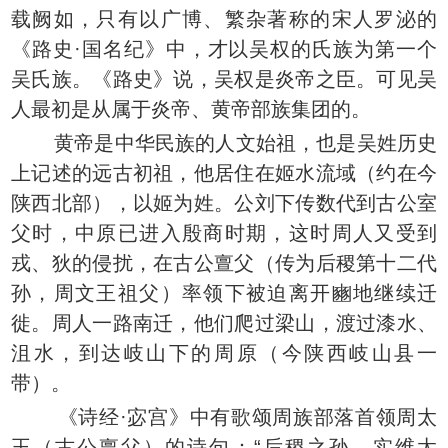
载阙如，只有以广博、繁杂著称的宋人罗泌的
《路史·国名纪》中，才以吴权的氏族为第一个
吴氏族。《路史》说，吴权是炎帝之臣。可见吴
人最初是从属于炎帝、黄帝部族集团的。
黄帝是中华民族的人文始祖，也是吴姓历史
上记述的远古初祖，他居住在姬水流域（约在今
陕西北部），以姬为姓。公刘下传数代到古公室
父时，中原已进入殷商时期，这时周人又受到
戎、狄的侵扰，在古公亶父（传为后稷第十二代
孙，周文王祖父）率领下被迫离开豳地继续迁
徙。周人一路南迁，他们爬过梁山，渡过漆水、
沮水，到达岐山下的周原（今陕西岐山县一
带）。
《诗经·宓宫》中有歌颂周族部落首领周太
王（古公亶父）的诗句：“后稷之孙，实维太