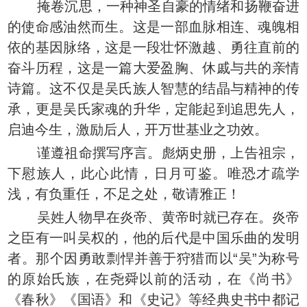
掩卷沉思，一种神圣自豪的情绪和扬鞭奋进
的使命感油然而生。这是一部血脉相连、魂魄相
依的基因脉络，这是一段壮怀激越、勇往直前的
奋斗历程，这是一篇大爱盈胸、休戚与共的亲情
诗篇。这不仅是吴氏族人智慧的结晶与精神的传
承，更是吴氏家魂的升华，定能起到追思先人，
启迪今生，激励后人，开万世基业之功效。
谨遵祖命撰写序言。彪炳史册，上告祖宗，
下慰族人，此心此情，日月可鉴。唯恐才疏学
浅，有负重任，不足之处，敬请雅正！
吴姓人物早在炎帝、黄帝时就已存在。炎帝
之臣有一叫吴权的，他的后代是中国乐曲的发明
者。那个因勇敢剽悍并善于狩猎而以“吴”为称号
的原始氏族，在尧舜以前的活动，在《尚书》
《春秋》《国语》和《史记》等经典史书中都记