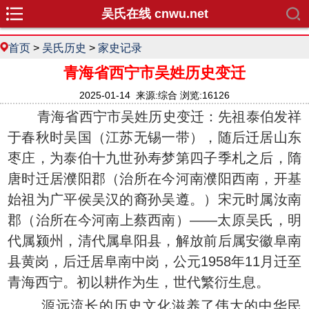
吴氏在线 cnwu.net
首页
>
吴氏历史
>
家史记录
青海省西宁市吴姓历史变迁
2025-01-14 来源:综合 浏览:16126
青海省西宁市吴姓历史变迁：先祖泰伯发祥
于春秋时吴国（江苏无锡一带），随后迁居山东
枣庄，为泰伯十九世孙寿梦第四子季札之后，隋
唐时迁居濮阳郡（治所在今河南濮阳西南，开基
始祖为广平侯吴汉的裔孙吴遵。）宋元时属汝南
郡（治所在今河南上蔡西南）——太原吴氏，明
代属颍州，清代属阜阳县，解放前后属安徽阜南
县黄岗，后迁居阜南中岗，公元1958年11月迁至
青海西宁。初以耕作为生，世代繁衍生息。
源远流长的历史文化滋养了伟大的中华民