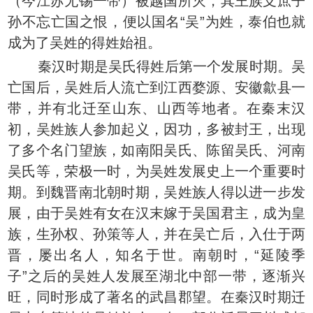
（今江苏无锡一带）被越国所灭，其王族支庶子
孙不忘亡国之恨，便以国名“吴”为姓，泰伯也就
成为了吴姓的得姓始祖。
秦汉时期是吴氏得姓后第一个发展时期。吴
亡国后，吴姓后人流亡到江西婺源、安徽歙县一
带，并有北迁至山东、山西等地者。在秦末汉
初，吴姓族人参加起义，因功，多被封王，出现
了多个名门望族，如南阳吴氏、陈留吴氏、河南
吴氏等，荣极一时，为吴姓发展史上一个重要时
期。到魏晋南北朝时期，吴姓族人得以进一步发
展，由于吴姓有女在汉末嫁于吴国君主，成为皇
族，生孙权、孙策等人，并在吴亡后，入仕于两
晋，屡出名人，知名于世。南朝时，“延陵季
子”之后的吴姓人发展至湖北中部一带，逐渐兴
旺，同时形成了著名的武昌郡望。在秦汉时期迁