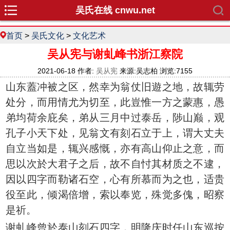
吴氏在线 cnwu.net
首页
>
吴氏文化
>
文化艺术
吴从宪与谢虬峰书浙江察院
2021-06-18 作者:
吴从宪
来源:吴志柏 浏览:7155
山东蓋冲被之区，然幸为翁仗旧遊之地，故辄劳
处分，而用情尤为切至，此豈惟一方之蒙惠，愚
弟均荷余庇矣，弟从三月中过泰岳，陟山巅，观
孔子小天下处，见翁文有刻石立于上，谓大丈夫
自立当如是，辄兴感慨，亦有高山仰止之意，而
思以次於大君子之后，故不自忖其材质之不逮，
因以四字而勒诸石空，心有所慕而为之也，适贵
役至此，倾渴倍增，索以奉览，殊觉多傀，昭察
是祈。
谢虬峰曾於泰山刻石四字，明隆庆时任山东巡按