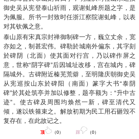
御史吴从宪登泰山祈雨，观谢虬峰所题之字，是
为佩服。所书一封致时任浙江察院谢虬峰，以表
对其钦佩之意。
泰山原有宋真宗封禅御制碑一方，巍立丈余，宽
亦如之，制甚宏伟。碑勒於城南外偏东，其字刻
於碑阴（北面）使其面对行宫，乃以碑作屏之
意，世称“阴字碑”后因城址改移，宫在城内，碑
隔城外。古碑附近榛芜荒僻，至明隆庆朝御史吴
从宪巡按山东於碑阳（南面）篆字大书“泰阴
碑”於其处筑亭并加以修整，题亭额为：“升中古
迹”。使古碑及周围均焕然一新，碑至清代又
倾，遂以铁箍束之。解放初期为民工用石砸毁不
复存在，在此故记之。
顶
（
0
）
踩
（
0
）