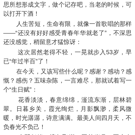
思所想形成文字，做个记存吧，当老的时候，可
以打开下酒！
人生苦短，生命有限，就像一首歌唱的那样
——“还没有好好感受青春年华就老了”，不深思
还没感觉，稍留意才猛惊讶：
这次居然老得不轻，一晃就步入53岁，早
已“年过半百”了！
在今天，又该写些什么呢？感谢？感动？感
慨？感伤？五味杂陈，一言难尽，那就试着写一
个“生日赋”：
花香淡淡，春意绵绵，滏流东渐，层林碧
翠。日暮乡关，霞光绚烂，月影飘渺，柔风微
暖，时光潺潺，诗意满满。最美人间四月天，不
负春光不负己！