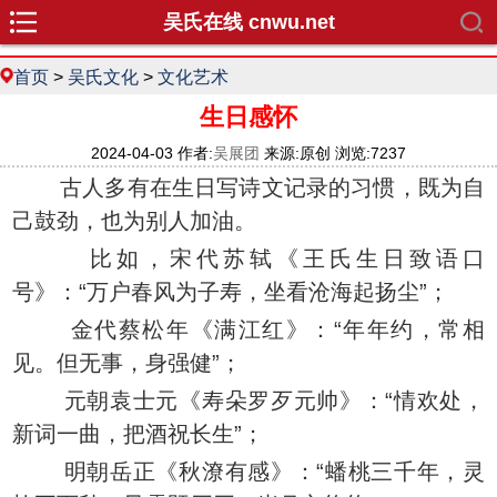
吴氏在线 cnwu.net
首页
>
吴氏文化
>
文化艺术
生日感怀
2024-04-03 作者:
吴展团
来源:原创 浏览:7237
古人多有在生日写诗文记录的习惯，既为自
己鼓劲，也为别人加油。
比如，宋代苏轼《王氏生日致语口
号》：“万户春风为子寿，坐看沧海起扬尘”；
金代蔡松年《满江红》：“年年约，常相
见。但无事，身强健”；
元朝袁士元《寿朵罗歹元帅》：“情欢处，
新词一曲，把酒祝长生”；
明朝岳正《秋潦有感》：“蟠桃三千年，灵