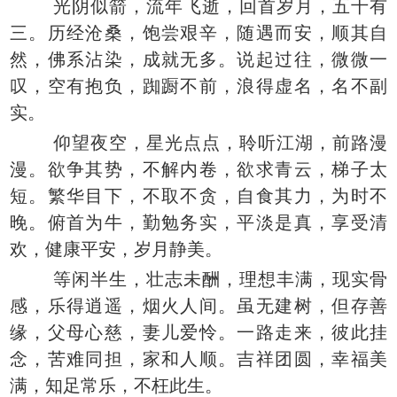
光阴似箭，流年飞逝，回首岁月，五十有
三。历经沧桑，饱尝艰辛，随遇而安，顺其自
然，佛系沾染，成就无多。说起过往，微微一
叹，空有抱负，踟蹰不前，浪得虚名，名不副
实。
仰望夜空，星光点点，聆听江湖，前路漫
漫。欲争其势，不解内卷，欲求青云，梯子太
短。繁华目下，不取不贪，自食其力，为时不
晚。俯首为牛，勤勉务实，平淡是真，享受清
欢，健康平安，岁月静美。
等闲半生，壮志未酬，理想丰满，现实骨
感，乐得逍遥，烟火人间。虽无建树，但存善
缘，父母心慈，妻儿爱怜。一路走来，彼此挂
念，苦难同担，家和人顺。吉祥团圆，幸福美
满，知足常乐，不枉此生。