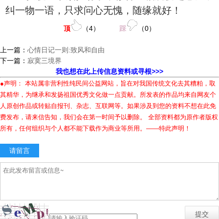
纠一物一语，只求问心无愧，随缘就好！
顶
（
4
）
踩
（
0
）
上一篇：
心情日记一则:致风和自由
下一篇：
寂寞三境界
我也想在此上传信息资料或寻根>>>
●声明： 本站属非营利性纯民间公益网站，旨在对我国传统文化去其糟粕，取
其精华，为继承和发扬祖国优秀文化做一点贡献。所发表的作品均来自网友个
人原创作品或转贴自报刊、杂志、互联网等。如果涉及到您的资料不想在此免
费发布，请来信告知，我们会在第一时间予以删除。 全部资料都为原作者版权
所有，任何组织与个人都不能下载作为商业等所用。——特此声明！
请留言