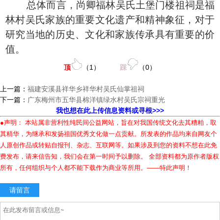
总体而言，尚卿福林吴氏土堡门楼祖祠是福
林村吴氏家族的重要文化遗产和精神象征，对于
研究当地的历史、文化和家族传承具有重要的价
值。
顶
（
1
）
踩
（
0
）
上一篇：
福建安溪县祥华乡祥华村吴氏仙掌祖祠
下一篇：
广东梅州市五华县棉洋镇绿水村吴氏宗祠重光
我也想在此上传信息资料或寻根>>>
●声明： 本站属非营利性纯民间公益网站，旨在对我国传统文化去其糟粕，取
其精华，为继承和发扬祖国优秀文化做一点贡献。所发表的作品均来自网友个
人原创作品或转贴自报刊、杂志、互联网等。如果涉及到您的资料不想在此免
费发布，请来信告知，我们会在第一时间予以删除。 全部资料都为原作者版权
所有，任何组织与个人都不能下载作为商业等所用。——特此声明！
请留言