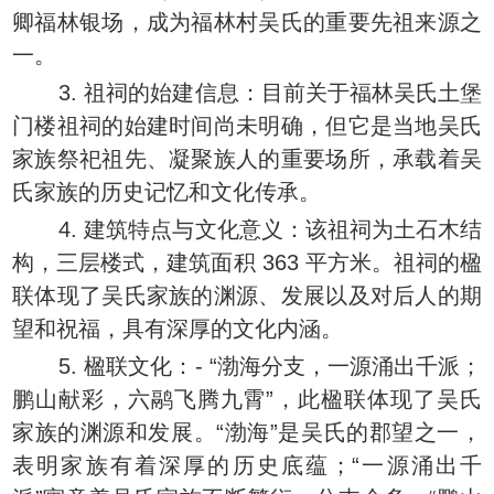
卿福林银场，成为福林村吴氏的重要先祖来源之
一。
3. 祖祠的始建信息：目前关于福林吴氏土堡
门楼祖祠的始建时间尚未明确，但它是当地吴氏
家族祭祀祖先、凝聚族人的重要场所，承载着吴
氏家族的历史记忆和文化传承。
4. 建筑特点与文化意义：该祖祠为土石木结
构，三层楼式，建筑面积 363 平方米。祖祠的楹
联体现了吴氏家族的渊源、发展以及对后人的期
望和祝福，具有深厚的文化内涵。
5. 楹联文化：- “渤海分支，一源涌出千派；
鹏山献彩，六鹝飞腾九霄”，此楹联体现了吴氏
家族的渊源和发展。“渤海”是吴氏的郡望之一，
表明家族有着深厚的历史底蕴；“一源涌出千