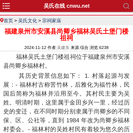
吴氏在线 cnwu.net
首页
>
吴氏文化
>
宗祠家庙
福建泉州市安溪县尚卿乡福林吴氏土堡门楼
祖祠
2024-11-12 作者:
吴建东
来源:综合 浏览:6238
福林吴氏土堡门楼祖祠位于福建泉州市安溪
县尚卿乡福林村。
其历史背景信息如下： 1. 村落起源与发
展：- 福林村古称苦竹林，后雅化为福竹林，民
国后简称为福林并沿用至今。其村民主要为吴
姓。明清时期，这里属于金田乡兴一里，经过历
史的变迁，在不同时期分别隶属于尚卿乡的不同
保、区、公社等，直到 1984 年改为尚卿乡福林
村委会。- 福林村的吴姓村民有着较为悠久的历