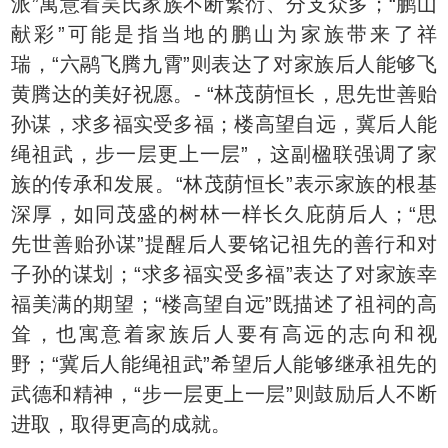
派”寓意着吴氏家族不断繁衍、分支众多；“鹏山
献彩”可能是指当地的鹏山为家族带来了祥
瑞，“六鹝飞腾九霄”则表达了对家族后人能够飞
黄腾达的美好祝愿。- “林茂荫恒长，思先世善贻
孙谋，求多福实受多福；楼高望自远，冀后人能
绳祖武，步一层更上一层”，这副楹联强调了家
族的传承和发展。“林茂荫恒长”表示家族的根基
深厚，如同茂盛的树林一样长久庇荫后人；“思
先世善贻孙谋”提醒后人要铭记祖先的善行和对
子孙的谋划；“求多福实受多福”表达了对家族幸
福美满的期望；“楼高望自远”既描述了祖祠的高
耸，也寓意着家族后人要有高远的志向和视
野；“冀后人能绳祖武”希望后人能够继承祖先的
武德和精神，“步一层更上一层”则鼓励后人不断
进取，取得更高的成就。