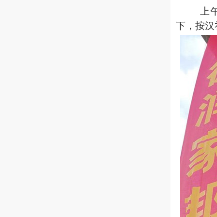
上午吉
下，按汉