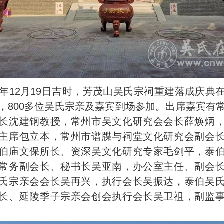
年12月19日吉时，芳茂山吴氏宗祠重建落成庆典
，800多位吴氏宗亲及嘉宾到场参加。出席嘉宾有
长沈建钢教授，常州市吴文化研究会会长薛焕炳
主席包立本，常州市谱牒与祠堂文化研究会副会
伯庙文保所长、资深吴文化研究专家毛剑平，泰
常务副会长、秘书长吴亚南，办公室主任、副会
氏宗亲会会长吴再兴，执行会长吴振达，泰伯吴
长、延陵季子宗亲会创会执行会长吴卫祖，副监