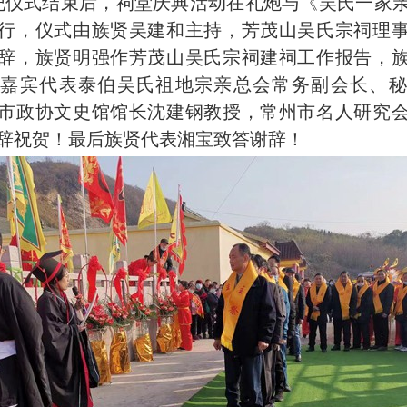
式结束后，祠堂庆典活动在礼炮与《吴氏一家亲
行，仪式由族贤吴建和主持，芳茂山吴氏宗祠理
辞，族贤明强作芳茂山吴氏宗祠建祠工作报告，
。嘉宾代表泰伯吴氏祖地宗亲总会常务副会长、秘
市政协文史馆馆长沈建钢教授，常州市名人研究
辞祝贺！最后族贤代表湘宝致答谢辞！