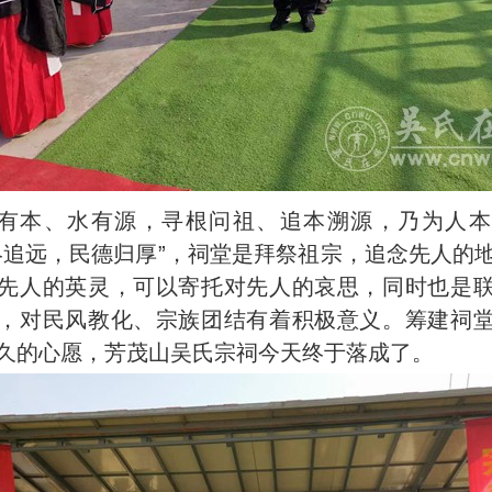
、水有源，寻根问祖、追本溯源，乃为人本
终追远，民德归厚”，祠堂是拜祭祖宗，追念先人的
先人的英灵，可以寄托对先人的哀思，同时也是
，对民风教化、宗族团结有着积极意义。筹建祠
久的心愿，芳茂山吴氏宗祠今天终于落成了。