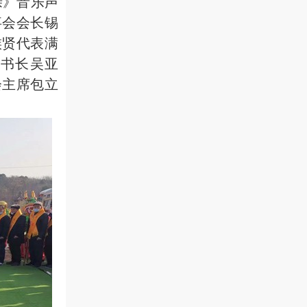
》音乐声
事会会长锡
族贤代表满
书长吴亚
会主席包立