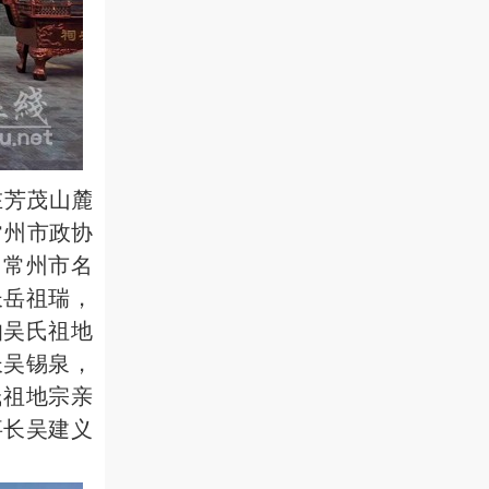
在芳茂山麓
常州市政协
，常州市名
长岳祖瑞，
伯吴氏祖地
长吴锡泉，
氏祖地宗亲
事长吴建义