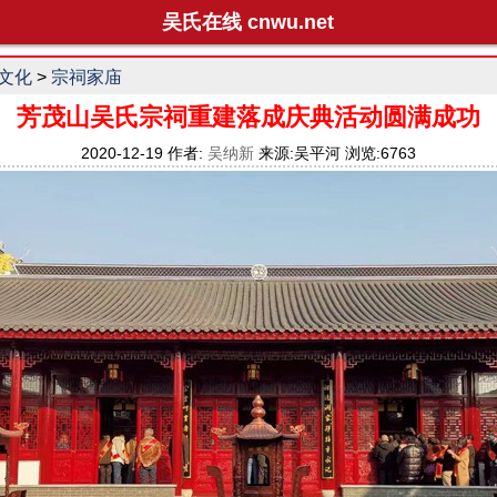
吴氏在线 cnwu.net
文化
>
宗祠家庙
芳茂山吴氏宗祠重建落成庆典活动圆满成功
2020-12-19 作者:
吴纳新
来源:吴平河 浏览:6763