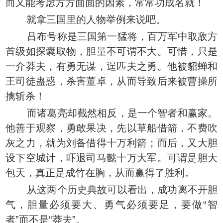
而又能考虑方方面面的因素，常常功成名就！
就拿三国里的人物举例来说吧。
吕布号称是三国第一猛将，百万军中取敌方
首级如探囊取物，胆量不可谓不大。可惜，只是
一介莽夫，有勇无谋，逞匹夫之勇。他被貂蝉和
王司徒蛊惑，杀害董卓，从而导致后来被曹操所
擒斩杀！
而诸葛亮却截然相反，是一个智者和赢家。
他善于观察，勇敢果决，先以草船借箭，不费吹
灰之力，就为刘备借得十万利箭；而后，又大胆
设下空城计，吓退司马懿十万大军。可谓是胆大
包天，真正是成竹在胸，从而赢得了胜利。
从这两个历史典故可以看出，成功离不开胆
气，胆量必须要大、勇气必须要足，要做“智
者”而不是“莽夫”。