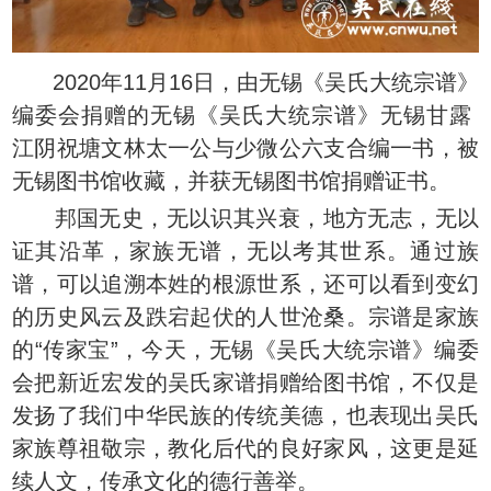
2020年11月16日，由无锡《吴氏大统宗谱》
编委会捐赠的无锡《吴氏大统宗谱》无锡甘露
江阴祝塘文林太一公与少微公六支合编一书，被
无锡图书馆收藏，并获无锡图书馆捐赠证书。
邦国无史，无以识其兴衰，地方无志，无以
证其沿革，家族无谱，无以考其世系。通过族
谱，可以追溯本姓的根源世系，还可以看到变幻
的历史风云及跌宕起伏的人世沧桑。宗谱是家族
的“传家宝”，今天，无锡《吴氏大统宗谱》编委
会把新近宏发的吴氏家谱捐赠给图书馆，不仅是
发扬了我们中华民族的传统美德，也表现出吴氏
家族尊祖敬宗，教化后代的良好家风，这更是延
续人文，传承文化的德行善举。