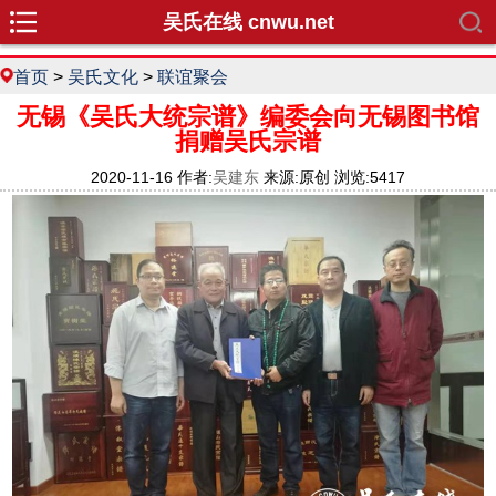
吴氏在线 cnwu.net
首页
>
吴氏文化
>
联谊聚会
无锡《吴氏大统宗谱》编委会向无锡图书馆
捐赠吴氏宗谱
2020-11-16 作者:
吴建东
来源:原创 浏览:5417