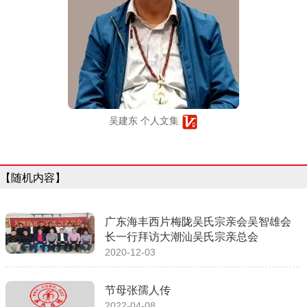
吴建东 个人文集
【随机内容】
广东海丰西片梅陇吴氏宗亲会吴智雄会
长一行拜访大潮汕吴氏宗亲总会
2020-12-03
节母张孺人传
2022-04-08