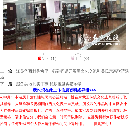
顶
（
1
）
踩
（
0
）
上一篇：
江苏华西村吴协平一行到福鼎开展吴文化交流和吴氏宗亲联谊活
动
下一篇：
服务吴地扎实干事 稳步推进再谱华章
我也想在此上传信息资料或寻根>>>
●声明： 本站属非营利性纯民间公益网站，旨在对我国传统文化去其糟粕，取
其精华，为继承和发扬祖国优秀文化做一点贡献。所发表的作品均来自网友个
人原创作品或转贴自报刊、杂志、互联网等。如果涉及到您的资料不想在此免
费发布，请来信告知，我们会在第一时间予以删除。 全部资料都为原作者版权
所有，任何组织与个人都不能下载作为商业等所用。——特此声明！