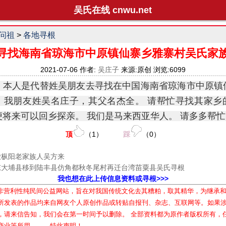
吴氏在线 cnwu.net
问祖
>
各地寻根
寻找海南省琼海市中原镇仙寨乡雅寨村吴氏家
2021-07-06 作者:
吴庄子
来源:原创 浏览:6099
，本人是代替姓吴朋友去寻找在中国海南省琼海市中原镇
。我朋友姓吴名庄子，其父名杰全。 请帮忙寻找其家乡
便将来可以回乡探亲。 我们是马来西亚华人。 请多多帮
顶
（
1
）
踩
（
0
）
徽枞阳老家族人吴方来
东大埔县移到陆丰县仿角都秋冬尾村再迁台湾苗粟县吴氏寻根
我也想在此上传信息资料或寻根>>>
属非营利性纯民间公益网站，旨在对我国传统文化去其糟粕，取其精华，为继承
所发表的作品均来自网友个人原创作品或转贴自报刊、杂志、互联网等。如果
，请来信告知，我们会在第一时间予以删除。 全部资料都为原作者版权所有，
商业等所用。——特此声明！