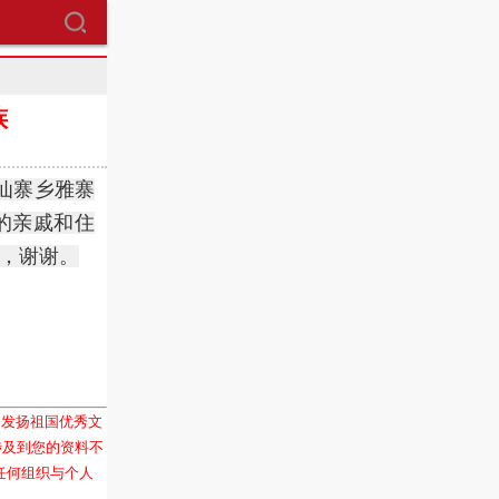
族
仙寨乡雅寨
的亲戚和住
忙，谢谢。
和发扬祖国优秀文
涉及到您的资料不
任何组织与个人