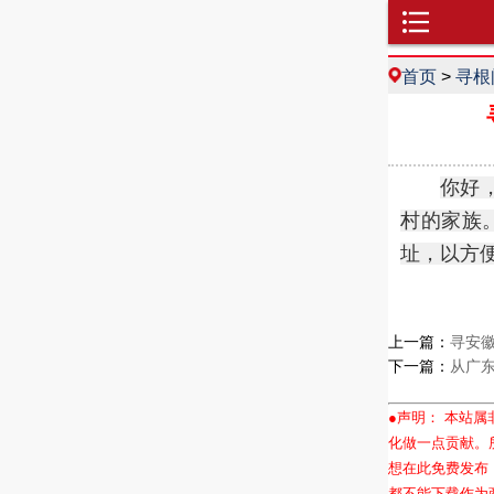
首页
>
寻根
你好
村的家族
址，以方
上一篇：
寻安
下一篇：
从广
●声明： 本站
化做一点贡献。
想在此免费发布
都不能下载作为