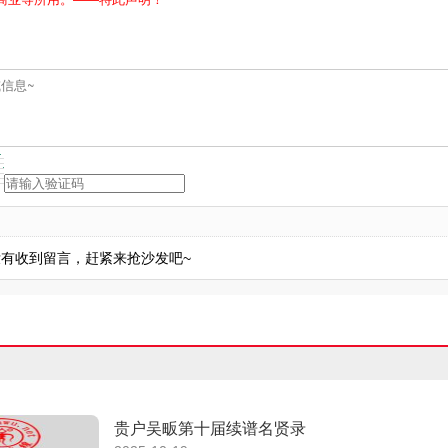
有收到留言，赶紧来抢沙发吧~
贵户吴畈第十届续谱名贤录