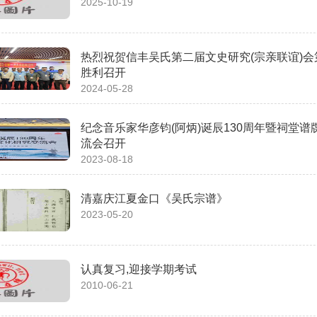
2025-10-19
热烈祝贺信丰吴氏第二届文史研究(宗亲联谊)
胜利召开
2024-05-28
纪念音乐家华彦钧(阿炳)诞辰130周年暨祠堂
流会召开
2023-08-18
清嘉庆江夏金口《吴氏宗谱》
2023-05-20
认真复习,迎接学期考试
2010-06-21