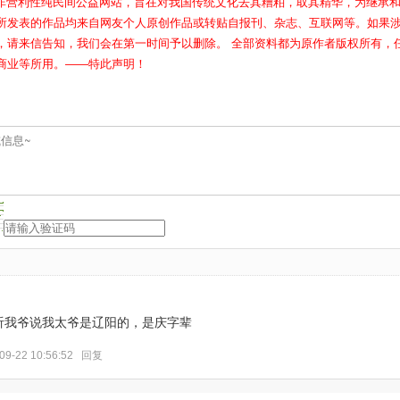
属非营利性纯民间公益网站，旨在对我国传统文化去其糟粕，取其精华，为继承
所发表的作品均来自网友个人原创作品或转贴自报刊、杂志、互联网等。如果
，请来信告知，我们会在第一时间予以删除。 全部资料都为原作者版权所有，
商业等所用。——特此声明！
听我爷说我太爷是辽阳的，是庆字辈
09-22 10:56:52
回复