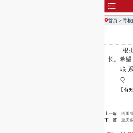
首页
>
寻根
根据家
长。希望
联 系
Q Q：
【有
上一篇：
四川
下一篇：
重庆