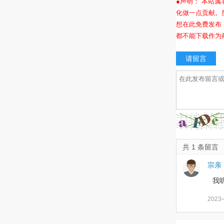
●声明： 本站
化做一点贡献。
想在此免费发布
都不能下载作为
请留言
共 1 条留言
宗亲
我
2023-