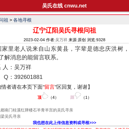
吴氏在线 cnwu.net
问祖
>
各地寻根
辽宁辽阳吴氏寻根问祖
2023-02-04 作者:
吴万祥
来源:原创 浏览:9328
里老人说来自山东黄县，字辈是德忠庆洪树，
了解消息的能留言联系。
 人：吴万祥
392601881
知情者请在本页下面"
留言
"区回复，谢谢】
顶
（
4
）
踩
（
1
）
成都南门桂溪红牌楼石羊青羊宫的吴氏寻亲
铜梁吴氏寻亲
我也想在此上传信息资料或寻根>>>