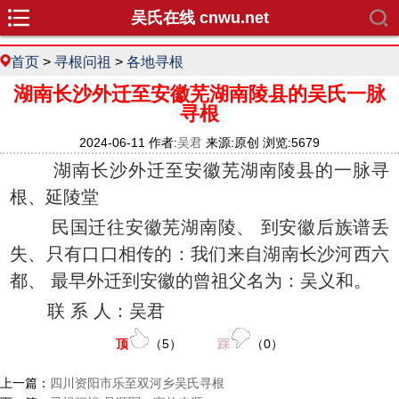
吴氏在线 cnwu.net
首页
>
寻根问祖
>
各地寻根
湖南长沙外迁至安徽芜湖南陵县的吴氏一脉
寻根
2024-06-11 作者:
吴君
来源:原创 浏览:5679
湖南长沙外迁至安徽芜湖南陵县的一脉寻
根、延陵堂
民国迁往安徽芜湖南陵、 到安徽后族谱丢
失、只有口口相传的：我们来自湖南长沙河西六
都、 最早外迁到安徽的曾祖父名为：吴义和。
联 系 人：吴君
顶
（
5
）
踩
（
0
）
上一篇：
四川资阳市乐至双河乡吴氏寻根