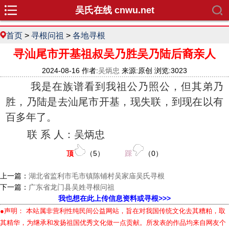
吴氏在线 cnwu.net
首页
>
寻根问祖
>
各地寻根
寻汕尾市开基祖叔吴乃胜吴乃陆后裔亲人
2024-08-16 作者:
吴炳忠
来源:原创 浏览:3023
我是在族谱看到我祖公乃照公，但其弟乃
胜，乃陆是去汕尾市开基，现失联，到现在以有
百多年了。
联 系 人：吴炳忠
顶
（
5
）
踩
（
0
）
上一篇：
湖北省监利市毛市镇陈铺村吴家庙吴氏寻根
下一篇：
广东省龙门县吴姓寻根问祖
我也想在此上传信息资料或寻根>>>
●声明： 本站属非营利性纯民间公益网站，旨在对我国传统文化去其糟粕，取
其精华，为继承和发扬祖国优秀文化做一点贡献。所发表的作品均来自网友个