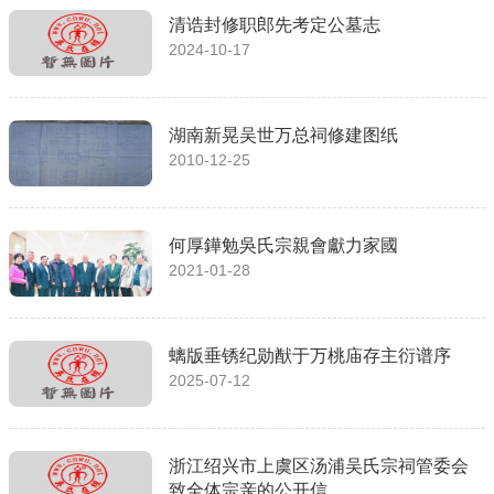
清诰封修职郎先考定公墓志
2024-10-17
湖南新晃吴世万总祠修建图纸
2010-12-25
何厚鏵勉吳氏宗親會獻力家國
2021-01-28
螭版垂锈纪勋猷于万桃庙存主衍谱序
2025-07-12
浙江绍兴市上虞区汤浦吴氏宗祠管委会
致全体宗亲的公开信