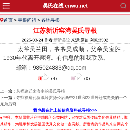
吴氏在线 cnwu.net
首页
>
寻根问祖
>
各地寻根
江苏新沂窑湾吴氏寻根
2025-03-24 作者:
新沂吴骏
来源:原创 浏览:3592
太爷吴兰田，爷爷吴成顺，父亲吴宝胜，
1930年代离开窑湾。有信息的和我联系。
邮箱：985024883@qq.com
顶
（
4
）
踩
（
0
）
上一篇：
从福建迁来海南的吴氏寻根
下一篇：
寻找福建孔厦溪岭贡扬公后裔中21世和22世外迁或走失的十个
兄弟后裔
我也想在此上传信息资料或寻根>>>
●声明： 本站属非营利性纯民间公益网站，旨在对我国传统文化去其糟粕，取
其精华，为继承和发扬祖国优秀文化做一点贡献。所发表的作品均来自网友个