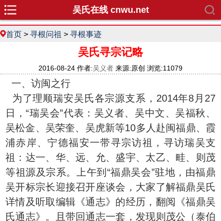
吴氏在线 cnwu.net
首页
>
寻根问祖
>
寻根事迹
吴氏寻宗记略
2016-08-24 作者:
吴义者
来源:原创 浏览:11079
一、访闽之行
为了理顺瑞安吴氏各宗源支系，2014年8月27
日，“瑞吴会”代表：吴义者、吴中文、吴福秋、
吴松金、吴荣奎、吴虎新等10多人赴闽福鼎、霞
浦赤岸、宁德福安一带寻宗访祖，寻访瑞吴支
祖：达一、华、远、允、盛宇、太乙、畦、则茂
等祖源及宗系。上午到“福鼎吴会”驻地，由福鼎
吴开标宗长迎接召开座谈会，大家了解福鼎吴氏
详情及听取编辑《通志》的经历，翻阅《福鼎吴
氏通志》。且带回通志一套，发现则茂公（泰伯