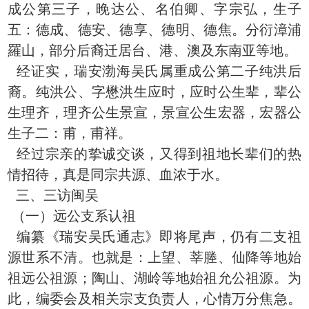
成公第三子，晚达公、名伯卿、字宗弘，生子
五：德成、德安、德享、德明、德焦。分衍漳浦
羅山，部分后裔迁居台、港、澳及东南亚等地。
经证实，瑞安渤海吴氏属重成公第二子纯洪后
裔。纯洪公、字懋洪生应时，应时公生辈，辈公
生理齐，理齐公生景宣，景宣公生宏器，宏器公
生子二：甫，甫祥。
经过宗亲的挚诚交谈，又得到祖地长辈们的热
情招待，真是同宗共源、血浓于水。
三、三访闽吴
（一）远公支系认祖
编纂《瑞安吴氏通志》即将尾声，仍有二支祖
源世系不清。也就是：上望、莘塍、仙降等地始
祖远公祖源；陶山、湖岭等地始祖允公祖源。为
此，编委会及相关宗支负责人，心情万分焦急。