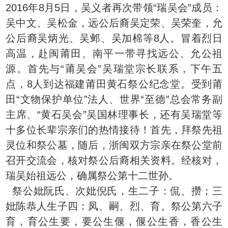
2016年8月5日，吴义者再次带领“瑞吴会”成员：
吴中文、吴松金，远公后裔吴定荣、吴荣奎，允
公后裔吴炳光、吴邺、吴加棉等8人。冒着烈日
高温，赴闽莆田、南平一带寻找远公、允公祖
源。首先与“莆吴会”吴瑞堂宗长联系，下午五
点，8人到达福建莆田黄石祭公纪念堂。受到莆
田“文物保护单位”法人、世界“至德”总会常务副
主席、“黄石吴会”吴国林理事长，还有吴瑞堂等
十多位长辈宗亲们的热情接待！首先，拜祭先祖
灵位和祭公墓，随后，浙闽双方宗亲在祭公堂前
召开交流会，核对祭公后裔相关资料。经核对，
瑞吴始祖远公，确属祭公第十二世孙。
祭公妣阮氏、次妣倪氏，生二子：侃、攒；三
妣陈恭人生子四：凤、嗣、烈、育。祭公第六子
育，育公生要，要公生偃，偃公生香，香公生