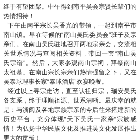
终于有望团聚。中午得到南平吴会宗贤长辈们的
热情招待！
下午由南平宗长吴香光的带领，一起到南平市
南山镇。早在等候的“南山吴氏委员会”班子及宗
亲们。在南山吴氏驻地召开两地宗亲会，交流相
关世系情况与查阅相关资料，带回一套“南山吴
氏宗谱”。然后，大家参观南山宗祠，拜祭南山
太祖墓。在南山宗长宗亲们热情强留之下，又在
吴泰球理事长家“泰球酒店”欢宴晚餐。
经过以上寻宗走访，直至认祖归宗，瑞安吴氏
各支系，终于理顺祖源、世系清晰。最庆幸的就
是：与浙闽及各地宗族宗亲的今后往来搭建新的
历史平台，充分体现“天下吴氏一家亲”宗族感
情！为弘扬中华民族文化及推进吴文化发展作出
更大的贡献！