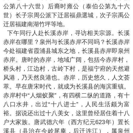
公第八十六世）后裔时雍公（泰伯公第九十六
世）长子宗周公派下迁居福鼎選城，次子宗禹公
迁居福建南湖竹坪等地。
下午同行人赴长溪赤岸，寻访相关宗源。长溪
赤岸在哪里？泉州与长溪赤岸不同吗？长溪赤岸
今处福建省霞浦县城东之地，长溪县赤岸即泉州
赤岸。唐时的赤岸，地域广阔，包括今赤岸村，
桥头村，江边村，古岭下村，是福宁府的天然避
风港，乃天然良港也。赤岸，历史悠久，人文荟
萃。早在唐宋时代，就成为长溪县的海滨重镇。
赤岸村中“人烟蚁聚”，有四横二纵的道路，有十
八口水井，出过“十八进士”，人民生活颇为富
裕。据说还出过十八美女，这里曾经居住着十八
户大家族。唐武德六年（西方纪元623年）置长
溪县（县治在今岭尾庵，后迁连江），属泉州