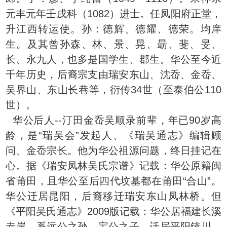
元丰元年壬戌科（1082）进士。任凤阳府正堂，
升江西转运使。孙：德辉、德耀、德荣。均庠
生。及其曾孙森、林、景、晃、朂、斐、旻、
长、永九人，也多是国学生、郡生。华公至今近
千年历史，后裔宗支由瑞安东山、沈岙、金岙、
吴界山、东山长巷等，衍传34世（至泰伯公110
世）。
华公后人--汀田金岙吴顺录前辈，年已90岁高
龄，是“瑞吴会”发起人、《瑞吴通志》编辑顾
问、金岙宗长。他为华公祖源问题，终日挂记在
心。据《瑞安凤林吴氏宗谱》记载：华公原籍闽
省莆田，且华公至后四代坟墓都在莆田“合山”。
华公迁居昆阳，后裔移迁瑞安东山凤林桥。但
《平阳吴氏通志》2009版记载：华公居福建长溪
赤岸，系远公之孙，宝公之子，迁居平阳镜川、