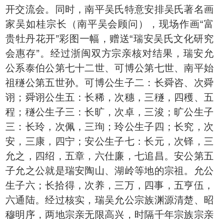
开交流会。同时，南平吴氏特意安排吴氏著名画
家吴如桂宗长（南平吴会顾问），现场作画“富
贵牡丹花开”彩图一幅，赠送“瑞安吴氏文化研究
会惠存”。经过浙闽双方宗亲核对结果，瑞安允
公系泰伯公第七十二世、可博公第七世、南平始
祖穟公第五世孙。可博公生子二：长舜咨、次舜
诩；舜诩公生五：长稀，次穗，三穟，四穫、五
程；穟公生子三：长旷，次卓，三浚；旷公生子
三：长玲，次佩，三珣；玲公生子四；长究，次
安，三康，四宁；安公生子七：长元，次铎，三
允之，四绍，五章，六仕廉，七追昌。安公第五
子允之公就是瑞安陶山、湖岭等地的宗祖。允公
生子六；长拾得，次养，三万，四事，五亨伍，
六通陆。经过核实，瑞吴允公宗族渊源清楚、昭
穆明序，两地宗亲无限高兴，时隔千年宗族宗亲