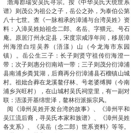
渤海郡瑞安吴氏寻宗。按《中华吴氏大统世系
谱》则茂公为祖公之子，岳公之孙，为泰伯公第
八十七世。查《一脉相承的漳浦与台湾吴姓》资
料：入漳吴姓始祖念二郎、名岳、字猥元、号石
庵。原居汀州永定县，宋度宗咸淳年间，移居漳
州海澄白埕吴养（浯漾）山（今龙海市东园
镇）。岳公生三子：长子则贤守祖传衍海澄一
带；次子则惠分衍南靖一带；三子则茂分衍漳浦
县南浦乡粪箕湖，后裔再分衍漳浦县石榴镇山城
村。祖妣合葬在龙溪鳌仔林、号老婆缚脚（今南
浦乡兴旺村），在山城村吴氏祠堂里，有一副对
联：浯漾开基绵世泽，鳌林衍派振宗风。
阅《漳州吴姓开发台湾的故事》、《漳州平和
吴江流后裔，寻吴氏本家和族谱》、《漳州吴姓
各支系》、《吴岳（念二郎）世系资料》等等。