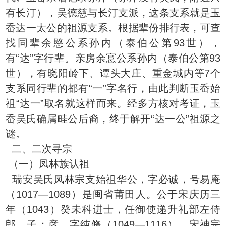
有长汀），吴德慈与长汀支派，这条支系就是玉
岙达一太公的祖源支系。根据辈份排行表，可查
找同辈余愍公系孙内（泰伯公第93世），
有“达”字行辈。亲房余悹公系孙内（泰伯公第93
世），有晓阳岭下、谭头大庄、重金城内等7个
支系同行辈的都有“一”字名行，由此判断玉岙始
祖“达一”取名就这样而来。经多方核对考证，玉
岙吴氏确属畦公后裔，终于解开“达一公”祖源之
谜。
二、二次寻宗
（一）凤林族认祖
瑞安吴氏凤林宗支始祖华公，字必诚，号易庵
（1017—1089）是闽省莆田人。公于宋庆历三
年（1043）癸未科进士，任御使递升礼部左侍
郎。子：彦、字纯脩（1049—1116）。宋神宗