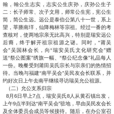
翰，翰公生志实，志实公生庆孙，庆孙公生子
二：长子师常、次子文用，师常公生宪，宪公生
简，简公生远。远公是泰伯公第八十一世，系上
望，莘塍南垟，仙降梅林等宗祖。经过一番的考
查核对，使两地宗亲无比高兴，特别是瑞安远公
后裔，终于解开祖宗祖源之谜。同时，“莆吴
会”吴国林会长，向“瑞安吴氏文化研究会”赠
送“祭公图案”绣旗一幅、“祭公纪念像”礼品每人
一份。晚餐受到莆田吴氏宗长与宗亲们的热情招
待。当晚与福建“南平吴会”吴民友会长联系，并
约好次日上午去南平继续寻访瑞吴允公祖源。
（二）允公支系归宗
8月6日早上7点，瑞安吴氏8人从黄石镇出发，
上午9点半到达“南平吴会”驻地，早由吴民友会长
及全体委员会成员等候接待。随后，在办公室召