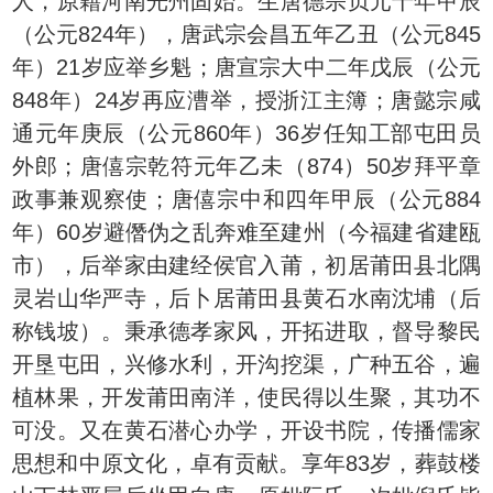
人，原籍河南光州固始。生唐德宗贞元十年甲辰
（公元824年），唐武宗会昌五年乙丑（公元845
年）21岁应举乡魁；唐宣宗大中二年戊辰（公元
848年）24岁再应漕举，授浙江主簿；唐懿宗咸
通元年庚辰（公元860年）36岁任知工部屯田员
外郎；唐僖宗乾符元年乙未（874）50岁拜平章
政事兼观察使；唐僖宗中和四年甲辰（公元884
年）60岁避僭伪之乱奔难至建州（今福建省建瓯
市），后举家由建经侯官入莆，初居莆田县北隅
灵岩山华严寺，后卜居莆田县黄石水南沈埔（后
称钱坡）。秉承德孝家风，开拓进取，督导黎民
开垦屯田，兴修水利，开沟挖渠，广种五谷，遍
植林果，开发莆田南洋，使民得以生聚，其功不
可没。又在黄石潜心办学，开设书院，传播儒家
思想和中原文化，卓有贡献。享年83岁，葬鼓楼