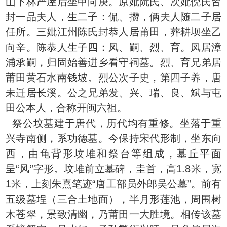
山下林严屋后坐甲向庚。原妣阮氏、次妣倪氏皆
封一品夫人，生二子：侃、攒，俩夫人随二子居
任所。三妣江州陈氏封恭人居莆田，葬耕坝坐乙
向辛。陈恭人生子四：凤、嗣、烈、育。凤居漳
浦承嗣，归固始善进乡看守祠墓。烈、育兄弟居
莆田黄石水南钱坡。烈公次子史，第四子养，唐
未迁居长溪。公之兄弟发、兴、瑞、良、斌与屯
田公本人，合称开闽六祖。
祭公坟墓建于唐代，历代均有重修。坐落于重
兴寺南侧，系功德墓。今保持宋代形制，坐东向
西，由龟背形坟堆和祭台等组成，墓丘平面
呈“风”字形。坟堆前立墓碑，圭首，高1.8米，宽
1米，上刻朱熹笔迹“唐工部员外郎吴公墓”。前有
五级墓埕（三合土地面），半月形莲池，周围树
木苍翠，景致清幽，乃莆田一大胜境。相传该墓