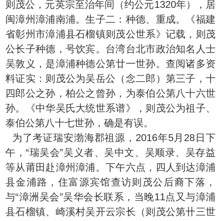
则茂公，元英宗至治年间（约公元1320年），居
闽漳州漳浦南浦。生子二：种德、重成。《福建
省彰州市漳浦县石榴镇则茂公世系》记载，则茂
公长子种德，号饮宾。台湾台北市政治知名人士
吴敦义，是漳浦种德公第廿一世孙。查阅诸多资
料证实：则茂公为吴岳公（念二郎）第三子，十
四郎公之孙，柏公之曾孙，为泰伯公第八十六世
孙。《中华吴氏大统世系谱》，则茂公为祖子、
泰伯公第八十七世孙，确是有误。
为了考证瑞安渤海郡祖源，2016年5月28日下
午，“瑞吴会”吴义者、吴中文、吴顺录、吴存益
等从莆田赴漳州漳浦。下午六点，四人到达漳浦
县金浦路，住富源宾馆查访则茂公后裔下落，
与“漳洲吴会”吴华会长联系，当晚11点又与漳浦
县石榴镇、崎溪村吴开云宗长（则茂公第卄三世