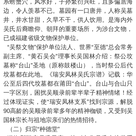
系螃蟹穴，风水好，子孙繁衍兴旺，且多偏居海
边，令人羡慕不已。墓园有一口唐井，人称吴墓
井，井水甘甜，久旱不干，供人饮用。是海内外
吴氏后裔瞻仰、朝拜的重要场所，为涉台文物，
已成福建省级文物保护单位。
“吴祭文物”保护单位法人、世界“至德”总会常务
副主席、“黄石吴会”理事长吴国林介绍：祭公坟
墓称“台山”圣地（原称鼓楼山），当时祭公后代
坟墓都在此地。《瑞安凤林吴氏宗谱》记载：华
公至后四代坟墓都在莆田“合山”。台山与合山只
一字区别，困扰吴顺录前辈半辈子精神情绪！经
过体现证实，使“瑞安凤林支系”找到宗源，解脱
90高龄的吴顺录前辈多年的精神枷锁，又受到吴
国林宗长与祖地宗亲们的热情招待。
（二）归宗“种德堂”