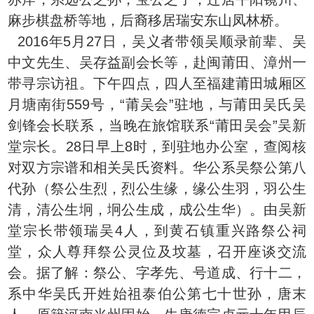
麻步棋盘桥等地，后裔移居瑞安东山凤林桥。
2016年5月27日，吴义者带领吴顺录前辈、吴
中文先生、吴存益副会长等，赴闽莆田、漳州一
带寻宗访祖。下午四点，四人至福建莆田城厢区
月塘南街559号，“莆吴会”驻地，与莆田吴氏吴
剑锋会长联系，当晚在旅馆联系“莆田吴会”吴新
堂宗长。28日早上8时，到驻地办公室，查阅核
对双方宗谱和相关吴氏资料。华公系吴祭公第八
代孙（祭公生烈，烈公生缘，缘公生羽，羽公生
清，清公生坰，坰公生成，成公生华）。由吴新
堂宗长带领瑞吴4人，到黄石镇重兴路祭公祠
堂，众人尊拜祭公灵位及坟墓，召开座谈交流
会。据了解：祭公、字孝先、号道成、行十二，
系中华吴氏开姓始祖泰伯公第七十世孙，唐末