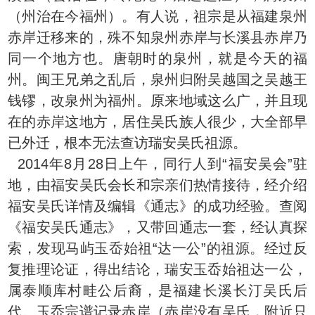
（州治在今福州）。有人说，祖宗是从福建泉州
赤岸迁移来的，殊不知泉州赤岸与长溪县赤岸乃
同一个地方也。唐朝时的泉州，就是今天的福
州。闽王兄弟之乱后，泉州归附吴越国之吴越王
钱镠，改泉州为福州。原来地域这么广，并且现
在的赤岸这地方，居住吴氏族人很少，大全部早
已外迁，根本无法查访瑞安吴氏祖源。
2014年8月28日上午，同行人到“福安吴会”驻
地，由福安吴氏会长和宗亲们热情接待，经介绍
福安吴氏详情及编辑《通志》的成功经验。查阅
《福安吴氏通志》，又带回通志一套，经认真探
索，发现马屿玉岙始祖“达一公”的祖源。经过反
复推理论证，得出结论，瑞安玉岙始祖达一公，
属泰顺库村畦公后裔，是福建长溪长汀吴氏后
代。玉岙宗谱记录赤岸（赤岸没有吴氏，附近只