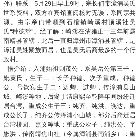
孙）联系。5月29日早上9时，宗长们带漳浦吴氏
世系资料，双方在宾馆查阅核对无误，系同宗共
源。由宗亲们带领到石榴镇崎溪村顶溪社吴
氏“种德堂”。经了解：崎溪在清雍正十三年前属
南靖县管辖，此后一直归漳州市漳浦县管辖，是
漳浦吴姓聚族而居，也是吴氏后裔最多的一个行
政村。
据介绍：入浦始祖则茂公，系吴岳公第三子，
妣黄氏，生子二：长子种德、次子重成。种德
公、号饮宾生子二：迈卿、进卿，传漳浦县山
城、崎溪等地，后裔于清康熙至乾隆年间纷纷迁
居台湾。重成公生子三：纯齐、纯洪、晚达。重
成公长子，纯齐公传漳浦小山城，部分后裔迁居
台湾桃园、嘉义等地；重成公次子，纯洪公、字
懋洪，传南靖焦山社（今属漳浦县南浦乡）；重