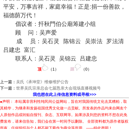
平安，万事吉祥，家庭幸福！正是:捐一份善款，
福德荫万代！
倡议者：扦秋門伯公廟筹建小组
顾 问：吴声爱
成 员：吴石灵 陈锦云 吴崇法 罗法清
吕建忠 富汇
联系人：吴石灵 吴锦云 吕建忠
顶
（
1
）
踩
（
0
）
上一篇：
吴氏《承坤堂》维修维护公告
下一篇：
世界吴氏宗亲总会七届恳亲大会现场直播视频号
我也想在此上传信息资料或寻根>>>
●声明： 本站属非营利性纯民间公益网站，旨在对我国传统文化去其糟粕，取
其精华，为继承和发扬祖国优秀文化做一点贡献。所发表的作品均来自网友个
人原创作品或转贴自报刊、杂志、互联网等。如果涉及到您的资料不想在此免
费发布，请来信告知，我们会在第一时间予以删除。 全部资料都为原作者版权
所有，任何组织与个人都不能下载作为商业等所用。——特此声明！