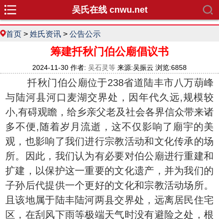
吴氏在线 cnwu.net
首页
>
姓氏资讯
>
公告公示
筹建扦秋门伯公廟倡议书
2024-11-30 作者:
吴石灵等
来源:吴振云 浏览:6858
扦秋门伯公廟位于238省道陆丰市八万葫峰
与陆河县河口麦湖交界处，因年代久远,规模较
小,有碍观瞻，给乡亲父老及社会各界信众带来诸
多不便,随着岁月流逝，这不仅影响了廟宇的美
观，也影响了我们进行宗教活动和文化传承的场
所。因此，我们认为有必要对伯公廟进行重建和
扩建，以保护这一重要的文化遗产，并为我们的
子孙后代提供一个更好的文化和宗教活动场所。
且该地属于陆丰陆河两县交界处，远离居民住宅
区，在刮风下雨等极端天气时没有避险之处，根