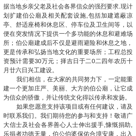
据当地乡亲父老及社会各界信众的强烈要求.现计
划扩建伯公廟及相关配套设施,包括加建遮蔽凉
亭、舒适座椅和休息区、停车位及卫生间等，以
便在突发情况下提供一个多功能的休息和避难场
所；伯公廟建成后不仅是避雨避险和休息之地，
更是传承和弘扬当地文化的重要场所；工程总投
资预计需要30万元；择吉日于二0二四年农历十
月廿六日兴工建设。
我们相信，在大家的共同努力下，一定能重
建一个更加庄严、美丽、大方的伯公廟，让它成
为信众的骄傲，并让传统文化得以传承和发扬。
如果您愿意支持该项目或有任何建议，请及
时联系我们。我们期待您的参与和支持！敬请广
大信士及社会各界善心人士伸出援手,慷慨捐助,
乐捐者功德无量，伯公伯婆保佑合境安康，出入