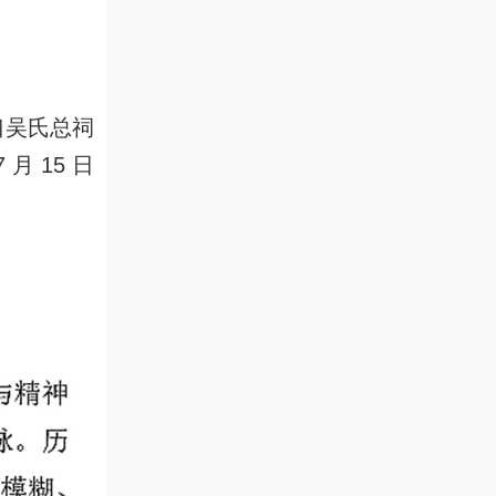
口吴氏总祠
7 月 15 日