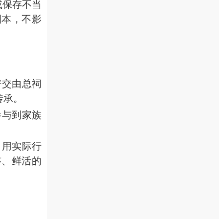
或保存不当
副本，不影
谱交由总祠
传承。
参与到家族
，用实际行
整、鲜活的