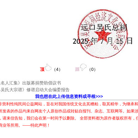
顶
（
4
）
踩
（
0
）
氏名人汇集》出版募捐赞助倡议书
丰吴氏大宗谱》修谱启动大会编委报告
我也想在此上传信息资料或寻根>>>
属非营利性纯民间公益网站，旨在对我国传统文化去其糟粕，取其精华，为继承
所发表的作品均来自网友个人原创作品或转贴自报刊、杂志、互联网等。如果
，请来信告知，我们会在第一时间予以删除。 全部资料都为原作者版权所有，
商业等所用。——特此声明！