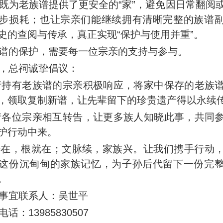
既为老族谱提供了更安全的“家”，避免因日常翻阅
步损耗；也让宗亲们能继续拥有清晰完整的族谱
史的查阅与传承，真正实现“保护与使用并重”。
谱的保护，需要每一位宗亲的支持与参与。
，总祠诚挚倡议：
 请持有老族谱的宗亲积极响应，将家中保存的老族
，领取复制新谱，让先辈留下的珍贵遗产得以永续
 请各位宗亲相互转告，让更多族人知晓此事，共同
护行动中来。
谱在，根就在；文脉续，家族兴。让我们携手行动
这份沉甸甸的家族记忆，为子孙后代留下一份完
。
事宜联系人：吴世平
13985830507