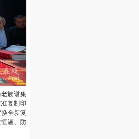
动老族谱集
精准复制印
置换全新复
在恒温、防