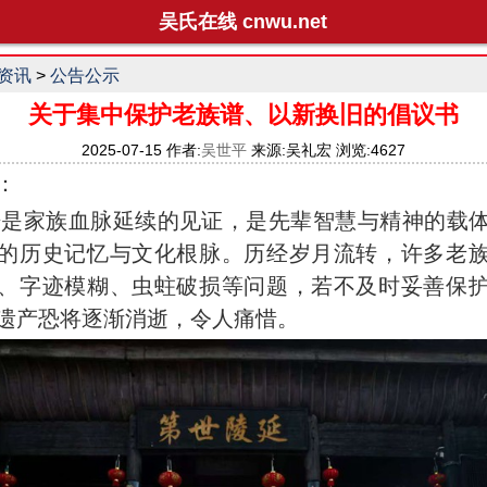
吴氏在线 cnwu.net
资讯
>
公告公示
关于集中保护老族谱、以新换旧的倡议书
2025-07-15 作者:
吴世平
来源:吴礼宏 浏览:4627
：
家族血脉延续的见证，是先辈智慧与精神的载体
的历史记忆与文化根脉。历经岁月流转，许多老
、字迹模糊、虫蛀破损等问题，若不及时妥善保
遗产恐将逐渐消逝，令人痛惜。