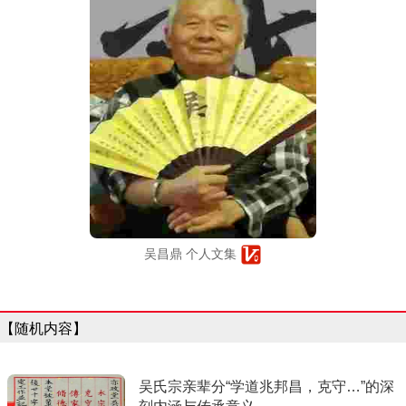
吴昌鼎 个人文集
【随机内容】
吴氏宗亲辈分“学道兆邦昌，克守…”的深