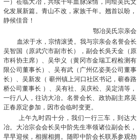
一）莅临大冶，共续千年血脉深情，同绘吴氏文
化发展新篇。青山不改，家族千年。翘首以盼，
静候佳音！
鄂冶吴氏宗亲会
血浓于水，宗情滚烫。我与宗亲会名誉会长
吴智国（原武穴市副市长），副会长吳天金（原
市科协主席）、吴华义（黄冈市金瑞工程检测有
限公司董事长）
、
吴有武（广州亿姿美公司董事
长）
、
吴新发（ 蕲州镇上河口社区书记，蕲春路
桥公司董事长 ）
、
吴有社
、
吴庆松
、
吴定清等，
一行八人，往访大冶。名誉会长
、
政协副主席吴
正春原定参加，因市会临时变更。
上午九时四十分，我们一行三车，到达大
冶。大冶宗会会长吴中阶先生率领诸位副会长，
早早迎候，相握相拥。随即中阶会长联系参观劲