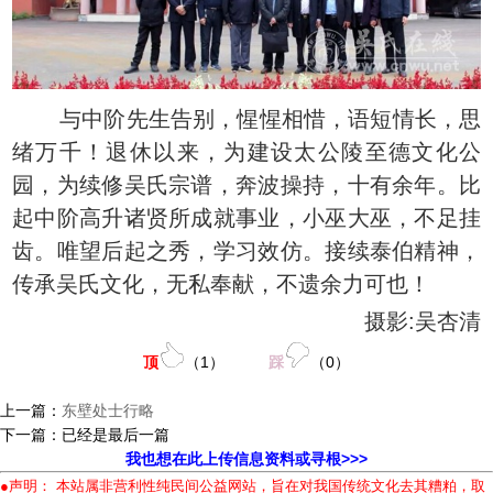
与中阶先生告别，惺惺相惜，语短情长，思
绪万千！退休以来，为建设太公陵至德文化公
园，为续修吴氏宗谱，奔波操持，十有余年。比
起中阶高升诸贤所成就事业，小巫大巫，不足挂
齿。唯望后起之秀，学习效仿。接续泰伯精神，
传承吴氏文化，无私奉献，不遗余力可也！
摄影:吴杏清
顶
（
1
）
踩
（
0
）
上一篇：
东壁处士行略
下一篇：已经是最后一篇
我也想在此上传信息资料或寻根>>>
●声明： 本站属非营利性纯民间公益网站，旨在对我国传统文化去其糟粕，取