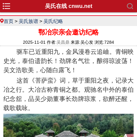
吴氏在线 cnwu.net
首页
>
吴氏族谱
>
吴氏纪略
鄂冶宗亲会邀访纪略
2025-11-01 作者:
吴昌鼎
来源:吴心发 浏览:7284
驱车已近重阳九，金风漫卷云追岫。青铜映
史光，泰伯遗韵长！劲牌名气壮，酿得琼波荡！
吴文浩歌美，心随白露飞！
这首《菩萨蛮》词，草于重阳之夜，记录大
冶之行。大冶古称青铜之都。观驰名中外的泰伯
纪念舘，品吴少勋董事长劲牌琼浆，欲醉还醒，
载歌载咏。