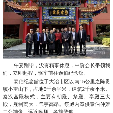
午宴刚毕，没有稍事休息，中阶会长带领我
们，立即起程，驱车前往泰伯纪念舘。
泰伯纪念舘位于大冶市区以南15公里之陈贵
镇小雷山下，占地5千余平米，建筑2千余平米。
秦汉宫殿模式，主要有朝殿、祭殿、享殿三大
殿，规制宏大，气宇高昂。祭殿内奉供泰伯仲雍
二公神像，远近膜拜，各族敬仰。