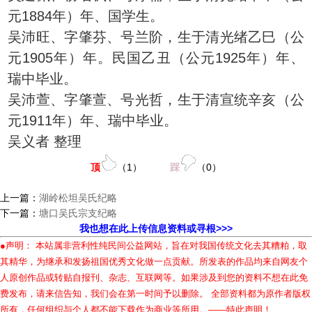
元1884年）年、国学生。
吴沛旺、字肇芬、号兰阶，生于清光绪乙巳（公
元1905年）年。民国乙丑（公元1925年）年、
瑞中毕业。
吴沛萱、字肇萱、号光哲，生于清宣统辛亥（公
元1911年）年、瑞中毕业。
吴义者 整理
顶
（
1
）
踩
（
0
）
上一篇：
湖岭松坦吴氏纪略
下一篇：
塘口吴氏宗支纪略
我也想在此上传信息资料或寻根>>>
●声明： 本站属非营利性纯民间公益网站，旨在对我国传统文化去其糟粕，取
其精华，为继承和发扬祖国优秀文化做一点贡献。所发表的作品均来自网友个
人原创作品或转贴自报刊、杂志、互联网等。如果涉及到您的资料不想在此免
费发布，请来信告知，我们会在第一时间予以删除。 全部资料都为原作者版权
所有，任何组织与个人都不能下载作为商业等所用。——特此声明！