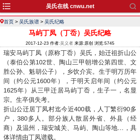
吴氏在线 cnwu.net
首页
>
吴氏族谱
>
吴氏纪略
马屿丁凤（丁岙）吴氏纪略
2017-12-23 作者:
吴义者
来源:原创 浏览:5745
瑞安马屿丁凤（原称丁岙）吴氏，始迁祖折山公
（泰伯公第102世、陶山三甲朝增公第四世、文
胜公孙、魁胡公子），乡饮介宾。生于明万历年
间（约公元1600年），于明天启年间（约公元
1625年）从三甲迁居马屿丁岙，生子一，名显
宗。生卒俱失考。
折山公迁居丁凤村迄今近400载，人丁繁衍90多
户，380多人。部分族人散居外省、外县（经
商）及温州，瑞安城关、马屿、陶山等地…，具
体详情由丁凤谱载。