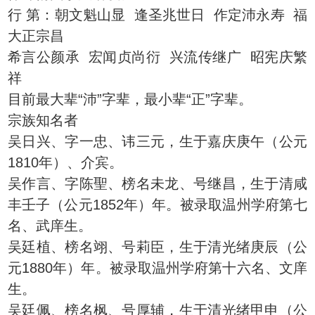
行 第：朝文魁山显 逢圣兆世日 作定沛永寿 福
大正宗昌
希言公颜承 宏闻贞尚衍 兴流传继广 昭宪庆繁
祥
目前最大辈“沛”字辈，最小辈“正”字辈。
宗族知名者
吴日兴、字一忠、讳三元，生于嘉庆庚午（公元
1810年）、介宾。
吴作言、字陈聖、榜名未龙、号继昌，生于清咸
丰壬子（公元1852年）年。被录取温州学府第七
名、武庠生。
吴廷植、榜名翊、号莉臣，生于清光绪庚辰（公
元1880年）年。被录取温州学府第十六名、文庠
生。
吴廷佩、榜名枫、号厚辅，生于清光绪甲申（公