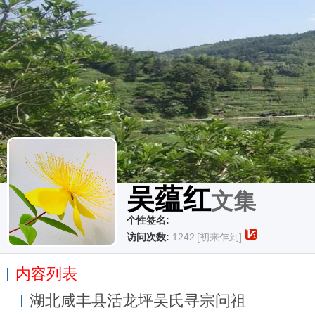
吴蕴红
文集
个性签名:
访问次数:
1242
[初来乍到]
内容列表
湖北咸丰县活龙坪吴氏寻宗问祖