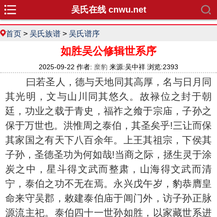
吴氏在线 cnwu.net
首页
>
吴氏族谱
>
吴氏谱序
如胜吴公修辑世系序
2025-09-22 作者:
糜豹
来源:吴中祥 浏览:2393
曰若圣人，德与天地同其高厚，名与日月同
其光明，文与山川同其悠久。故禄位之封于朝
廷，功业之载于青史，福祚之飨于宗庙，子孙之
保于万世也。洪惟周之泰伯，其圣矣乎!三让而保
其家国之有天下八百余年。上王其祖宗，下侯其
子孙，圣德圣功为何如哉!当商之际，拯生灵于涂
炭之中，星斗得文武而整肃，山海得文武而清
宁，泰伯之功不无在焉。永兴戊午岁，豹恭膺皇
命来守吴郡，敕建泰伯庙于阊门外，访子孙正脉
源流主祀。泰伯四十一世孙如胜，以家藏世系进