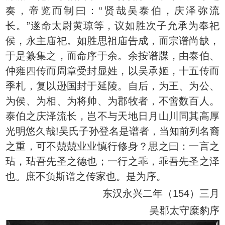
奏，帝览而制曰：“贤哉吴泰伯，庆泽弥流
长。”遂命太尉黄琼等，议如胜次子允承为奉祀
侯，永主庙祀。如胜思祖庙告成，而宗谱尚缺，
于是纂集之，而命序于余。余按谱牒，由泰伯、
仲雍四传而周章受封显姓，以吴承姬，十五传而
季札，复以逊国封于延陵。自后，为王、为公、
为侯、为相、为将帅、为郡牧者，不啻数百人。
泰伯之庆泽流长，岂不与天地日月山川同其高厚
光明悠久哉!吴氏子孙登名是谱者，当知前列名裔
之重，可不兢兢业业慎行修身？思之曰：一言之
玷，玷吾先圣之德也；一行之乖，乖吾先圣之泽
也。庶不负斯谱之传家也。是为序。
东汉永兴二年（154）三月
吴郡太守糜豹序