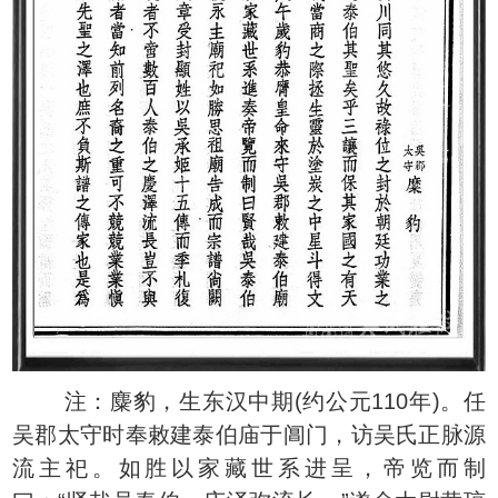
注：麋豹，生东汉中期(约公元110年)。任
吴郡太守时奉敕建泰伯庙于阊门，访吴氏正脉源
流主祀。如胜以家藏世系进呈，帝览而制