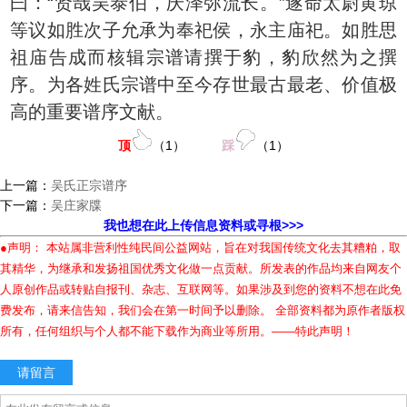
曰：“贤哉吴泰伯，庆泽弥流长。”遂命太尉黄琼
等议如胜次子允承为奉祀侯，永主庙祀。如胜思
祖庙告成而核辑宗谱请撰于豹，豹欣然为之撰
序。为各姓氏宗谱中至今存世最古最老、价值极
高的重要谱序文献。
顶
（
1
）
踩
（
1
）
上一篇：
吴氏正宗谱序
下一篇：
吴庄家牒
我也想在此上传信息资料或寻根>>>
●声明： 本站属非营利性纯民间公益网站，旨在对我国传统文化去其糟粕，取
其精华，为继承和发扬祖国优秀文化做一点贡献。所发表的作品均来自网友个
人原创作品或转贴自报刊、杂志、互联网等。如果涉及到您的资料不想在此免
费发布，请来信告知，我们会在第一时间予以删除。 全部资料都为原作者版权
所有，任何组织与个人都不能下载作为商业等所用。——特此声明！
请留言