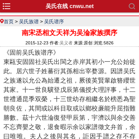
吴氏在线 cnwu.net
首页
>
吴氏族谱
>
吴氏谱序
南宋丞相文天祥为吴淪家族撰序
2015-12-23 作者:
吴义者
来源:原创 浏览:5826
《固前吴氏族谱序》
東甌安固固社吴氏出閩之赤岸其初小一允公始徙
此。居六世子姓蕃衍其孫相出宰婺源。因譜吴氏
之族遂以允公為始遷之祖，厥後英賢輩啟簪纓世
其家。十一世良驥登戊辰第儀授大理評事，十二
世禮通昆季双榮，十三世幼存相繼名於榜悉為聖
朝良佐，其間或以科目取或以鄉校亷能升屈指難
勝數。茲十六世淪復登甲辰第，宇濟以與余交善
不忘齊嬰之敬，退食暇示余以家譜徵文弁首，余
曰唯唯。夫人之後與其名，詎因手譜之存不存