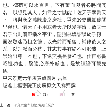
也。德苟可以永百世，下有奮而與者必將問其
名，以想見其人，如君之才誠能上佐天子宰割天
下。將與漢之蕭陳唐之房社，爭先於史册豈徙閭
里榮也。惜天子不用或者天所以愛宇濟，啟夫士
君子出則廟廊播名宇宙，隱則林塢詔謀於子孫，
而況敬迷乃祖之德，以光前而裕後，補修後人之
系，以别派而分枝，其志其事有終不可泯哉。上
崇始出尊一本也，下逮奕禩長發祥也。仕官必書
昭祖功也，娶適必序外戚也，是故讀譜可觀先
德。
皇宋景定元年庚寅歲四月 吉旦
賜進士樞密院正使廣原文天祥拜撰
顶
（
3
）
踩
（
0
）
上一篇：
宋真宗皇帝赵恒为吴氏撰序