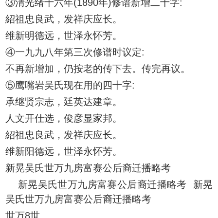
③清光绪十六年(1890年)修谱新增二十字:
紹祖忠良武，发祥庆应长。
维新明德远，世泽永怀芳。
④一九九八年第三次修谱时议定:
不再新增加，仍按老的传下去。传完再议。
⑤鹰嘴岩吴氏现在用的四十字:
承继贤宗志，廷英达建章。
人文开仕选，俊彦显家邦。
紹祖忠良武，发祥庆应长。
维新阳德远，世泽永怀芳。
新晃吴氏世万九房富赛公后裔迁播略考
新晃吴氏世万九房富赛公后裔迁播略考 新晃
吴氏世万九房富赛公后裔迁播略考
世万8世