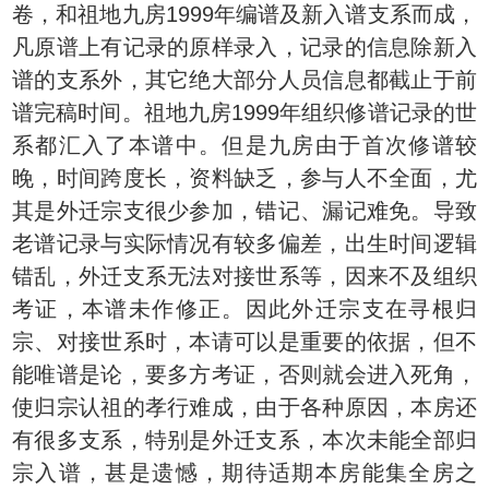
卷，和祖地九房1999年编谱及新入谱支系而成，
凡原谱上有记录的原样录入，记录的信息除新入
谱的支系外，其它绝大部分人员信息都截止于前
谱完稿时间。祖地九房1999年组织修谱记录的世
系都汇入了本谱中。但是九房由于首次修谱较
晚，时间跨度长，资料缺乏，参与人不全面，尤
其是外迁宗支很少参加，错记、漏记难免。导致
老谱记录与实际情况有较多偏差，出生时间逻辑
错乱，外迁支系无法对接世系等，因来不及组织
考证，本谱未作修正。因此外迁宗支在寻根归
宗、对接世系时，本请可以是重要的依据，但不
能唯谱是论，要多方考证，否则就会进入死角，
使归宗认祖的孝行难成，由于各种原因，本房还
有很多支系，特别是外迁支系，本次未能全部归
宗入谱，甚是遗憾，期待适期本房能集全房之