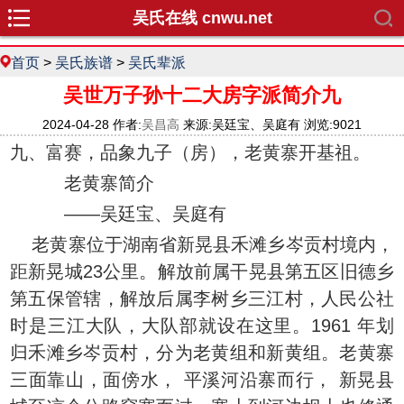
吴氏在线 cnwu.net
首页
>
吴氏族谱
>
吴氏辈派
吴世万子孙十二大房字派简介九
2024-04-28 作者:
吴昌高
来源:吴廷宝、吴庭有 浏览:9021
九、富赛，品象九子（房），老黄寨开基祖。
老黄寨简介
——吴廷宝、吴庭有
老黄寨位于湖南省新晃县禾滩乡岑贡村境内，
距新晃城23公里。解放前属干晃县第五区旧德乡
第五保管辖，解放后属李树乡三江村，人民公社
时是三江大队，大队部就设在这里。1961 年划
归禾滩乡岑贡村，分为老黄组和新黄组。老黄寨
三面靠山，面傍水， 平溪河沿寨而行， 新晃县