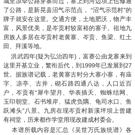
城至凉伞公路穿寨而过，寨上到河边坝上也修通
了公路，是新晃县沼气示范点， “沼气示范村”的
牌子就安在这里。交通方便，土地肥沃，物产丰
富，风景优美，是岑贡村较富裕的寨子。祖地九
房族人多居在岑贡村老黄寨、岑贡、鱼梁、红土
田、拜溪等地。
洪武四年(疑为弘治四年)，富赛公由龙寨来到
这里开基立业，繁衔后代，到1999年已发展到27
世。据族谱记载，老黄寨古时分大寨小寨，有庙
字、凉亭、古井，砌石路四通八达，人口近百
户，岑贡有“犀牛望月、华表插天、蜘蛛结网、
玉印朝堂、石书堆岸、猛虎负隅、龟司水口、鱼
跃滩头”八景。九房在现岑贡村新溪坪坝上曾建
有祠堂，历来都作学堂用现改建成村委会。
本谱所载内容是汇总《吴世万氏族统谱》各