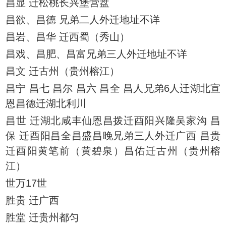
昌显 迁松桃长兴堡营盘
昌欲、昌德 兄弟二人外迁地址不详
昌岩、昌华 迁西蜀（秀山）
昌戏、昌肥、昌富兄弟三人外迁地址不详
昌文 迁古州（贵州榕江）
昌宁 昌七 昌尔 昌六 昌全 昌人兄弟6人迁湖北宣
恩昌德迁湖北利川
昌世 迁湖北咸丰仙恩昌拨迁酉阳兴隆吴家沟 昌
保 迁酉阳昌全昌盛昌晚兄弟三人外迁广西 昌贵
迁酉阳黄笔前（黄碧泉）昌佑迁古州（贵州榕
江）
世万17世
胜贵 迁广西
胜堂 迁贵州都匀