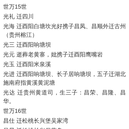
世万15世
光礼 迁四川
光海 迁酉阳白塘坎光好携子昌凤、昌顺外迁古州
（贵州榕江）
光三 迁酉阳响塘坝
光元 逝葬老黄寨，妣携子迁酉阳鹰嘴岩
光玉 迁酉阳米泉溪
光进 迁酉阳响塘坝、长子居响塘坝，五子迁湖北
施南府指黄溪黄泥塘
光达 迁贵州黄道司，生三子：昌荣、昌隆、昌
华。
世万16世
昌仕 迁松桃长兴堡吴家湾