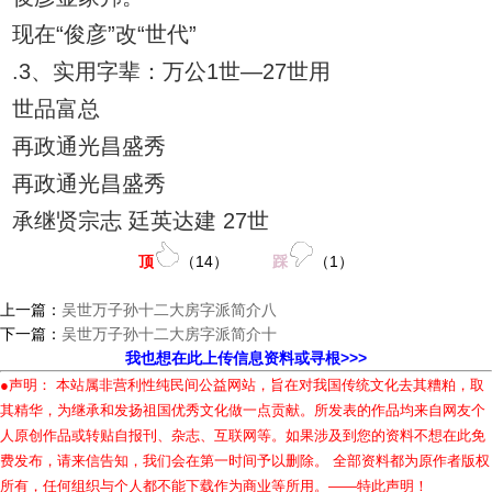
现在“俊彦”改“世代”
.3、实用字辈：万公1世—27世用
世品富总
再政通光昌盛秀
再政通光昌盛秀
承继贤宗志 廷英达建 27世
顶
（
14
）
踩
（
1
）
上一篇：
吴世万子孙十二大房字派简介八
下一篇：
吴世万子孙十二大房字派简介十
我也想在此上传信息资料或寻根>>>
●声明： 本站属非营利性纯民间公益网站，旨在对我国传统文化去其糟粕，取
其精华，为继承和发扬祖国优秀文化做一点贡献。所发表的作品均来自网友个
人原创作品或转贴自报刊、杂志、互联网等。如果涉及到您的资料不想在此免
费发布，请来信告知，我们会在第一时间予以删除。 全部资料都为原作者版权
所有，任何组织与个人都不能下载作为商业等所用。——特此声明！