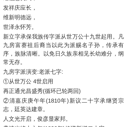
发祥庆应长，
维新明德远，
世泽永怀芳。
新立字承保我族传字派从世万公十九世起用。凡
九房富赛祖后裔当以此为派赐名子孙，传承有
序，族脉清晰。以免日久族亲相见长幼难分，纲
常无存。
九房字派演变:老派七字:
①从世万公 4世启用
再正通光昌盛秀(循环已轮两回)
②清嘉庆庚午年(1810年)新议二十字承继贤宗
志，廷英达建章。
人文光开启，俊彦显家邦。