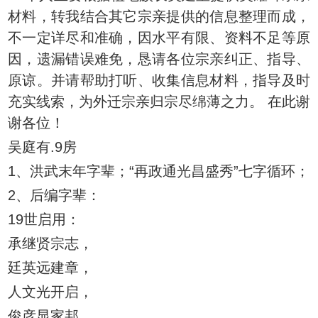
材料，转我结合其它宗亲提供的信息整理而成，
不一定详尽和准确，因水平有限、资料不足等原
因，遗漏错误难免，恳请各位宗亲纠正、指导、
原谅。并请帮助打听、收集信息材料，指导及时
充实线索，为外迁宗亲归宗尽绵薄之力。 在此谢
谢各位！
吴庭有.9房
1、洪武末年字辈；“再政通光昌盛秀”七字循环；
2、后编字辈：
19世启用：
承继贤宗志，
廷英远建章，
人文光开启，
俊彦显家邦。