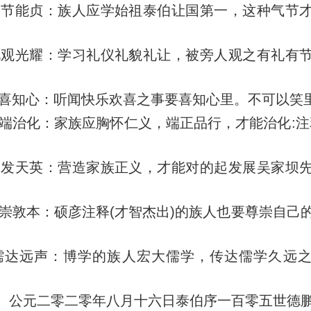
国节能贞
：
族人应学始祖泰伯让国第一，这种气节
观光耀
：
学习礼仪礼貌礼让，被旁人观之有礼有
喜知心
：
听闻快乐欢喜之事要喜知心里。不可以笑
端治化
：
家族应胸怀仁义，端正品行，才能治化:注
发天英
：
营造家族正义，才能对的起发展吴家坝
崇敦本
：
硕彦注释(才智杰出)的族人也要尊崇自己
达远声
：
博学的族人宏大儒学，传达儒学久远
公元二零二零年八月十六日泰伯序一百零五世德