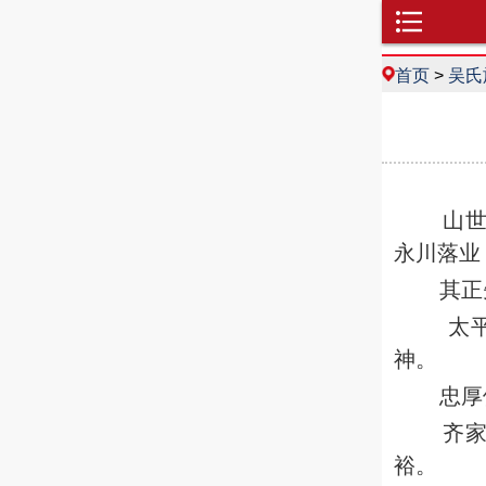
首页
>
吴氏
山世三
永川落业
其正
太
神。
忠厚
齐
裕。