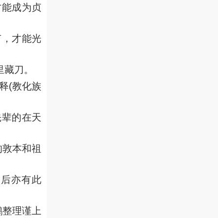
才能成为贞
节，才能光
里藏刀。
释(教化族
先辈的在天
的敦本和祖
之后亦有此
鹏整理谨上