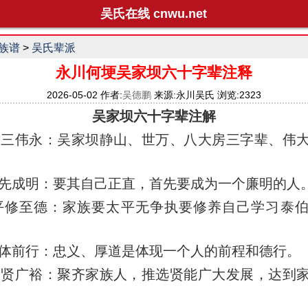
吴氏在线 cnwu.net
族谱
>
吴氏辈派
永川何埂吴家坝六十字辈注释
2026-05-02 作者:
吴德鹏
来源:永川吴氏 浏览:2323
吴家坝六十字辈注解
伟永：吴家坝静山、世万、八大房三字辈、伟大
先成明
：
要其自己正直，首先要成为一个廉明的人
平修至德
：
家族要太平无争执要修养自己学习泰
体前行
：
忠义、厚道是体现一个人的前程和德行。
家贤广裕
：
聚齐家族人，推选贤能广大发展，达到