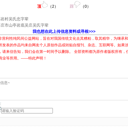
顶
（
2
）
踩
（
0
）
高岩村吴氏忠字辈
枣庄市山亭岩底吴庄吴氏字辈
我也想在此上传信息资料或寻根>>>
属非营利性纯民间公益网站，旨在对我国传统文化去其糟粕，取其精华，为继承
所发表的作品均来自网友个人原创作品或转贴自报刊、杂志、互联网等。如果
，请来信告知，我们会在第一时间予以删除。 全部资料都为原作者版权所有，
商业等所用。——特此声明！