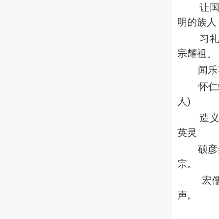
让
明的族人
习礼
宗耀祖。
闻乐
怀仁
人)
造义
英灵
硕彦
宗。
宏儒
声。