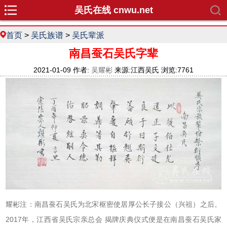
吴氏在线 cnwu.net
首页
>
吴氏族谱
>
吴氏辈派
南昌蚕石吴氏字辈
2021-01-09 作者:
吴耀彬
来源:江西吴氏 浏览:7761
耀彬注：南昌蚕石吴氏为北宋枢密使居厚公长子接公（兴祖）之后。
2017年，江西省吴氏宗亲总会 揭牌庆典仪式便是在南昌蚕石吴氏家