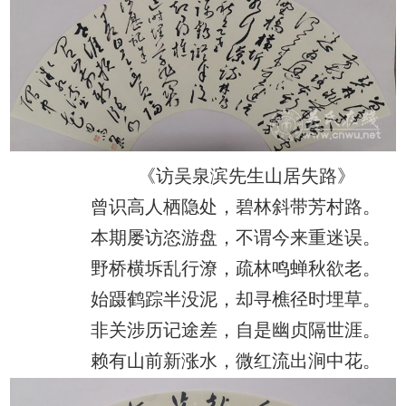
《访吴泉滨先生山居失路》
曾识高人栖隐处，碧林斜带芳村路。
本期屡访恣游盘，不谓今来重迷误。
野桥横坼乱行潦，疏林鸣蝉秋欲老。
始蹑鹤踪半没泥，却寻樵径时埋草。
非关涉历记途差，自是幽贞隔世涯。
赖有山前新涨水，微红流出涧中花。