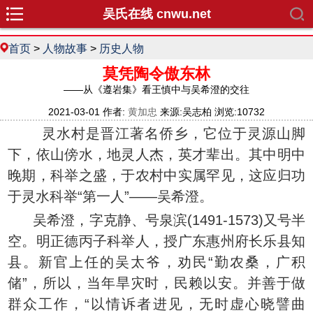
吴氏在线 cnwu.net
首页
>
人物故事
>
历史人物
莫凭陶令傲东林
——从《遵岩集》看王慎中与吴希澄的交往
2021-03-01 作者:
黄加忠
来源:吴志柏 浏览:10732
灵水村是晋江著名侨乡，它位于灵源山脚
下，依山傍水，地灵人杰，英才辈出。其中明中
晚期，科举之盛，于农村中实属罕见，这应归功
于灵水科举“第一人”——吴希澄。
吴希澄，字克静、号泉滨(1491-1573)又号半
空。明正德丙子科举人，授广东惠州府长乐县知
县。新官上任的吴太爷，劝民“勤农桑，广积
储”，所以，当年旱灾时，民赖以安。并善于做
群众工作，“以情诉者进见，无时虚心晓譬曲