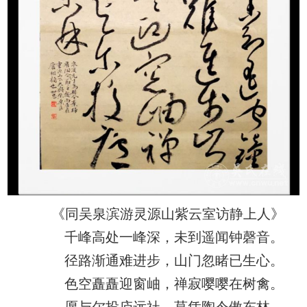
《同吴泉滨游灵源山紫云室访静上人》
千峰高处一峰深，未到遥闻钟磬音。
径路渐通难进步，山门忽睹已生心。
色空矗矗迎窗岫，禅寂嘤嘤在树禽。
愿与尔投庐远社，莫凭陶令傲东林。