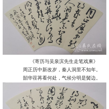
《寄历与吴泉滨先生走笔戏柬》
周正历中新改岁，秦人洞里不知年。
韶华荏苒看何处，气候分明是鬓边。