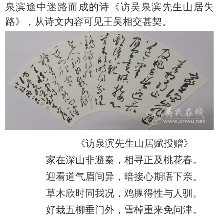
泉滨途中迷路而成的诗《访吴泉滨先生山居失
路》，从诗文内容可见王吴相交甚契。
《访泉滨先生山居赋投赠》
家在深山非避秦，相寻正及桃花春。
迎看道气眉间异，暗接心期语下亲。
草木欣时同我况，鸡豚得性与人驯。
好栽五柳垂门外，雪棹重来免问津。