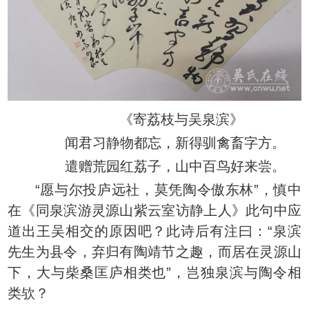
《寄荔枝与吴泉滨》
闻君习静物都忘，新得驯禽畜字方。
遣赠荒园红荔子，山中百鸟好来尝。
“愿与尔投庐远社，莫凭陶令傲东林”，慎中
在《同泉滨游灵源山紫云室访静上人》此句中应
道出王吴相交的原因吧？此诗后有注曰：“泉滨
先生为县令，弃归有陶靖节之趣，而居在灵源山
下，大与柴桑匡庐相类也”，岂独泉滨与陶令相
类欤？