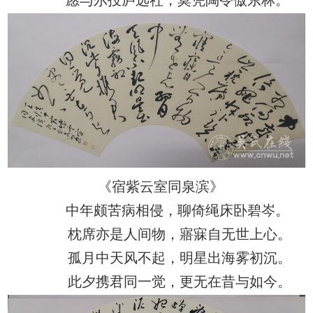
《宿紫云室同泉滨》
中年颇苦病相侵，聊倚绳床卧碧岑。
枕席亦是人间物，寤寐自无世上心。
孤月中天风不起，明星出海雾初沉。
此夕携君同一觉，更无在昔与如今。