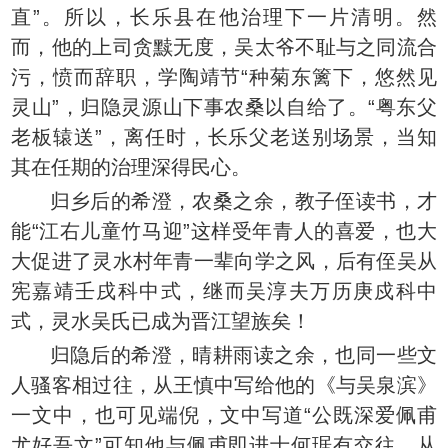
直”。所以，长乐县在他治理下一片清明。然
而，他的上司贪黩无度，吴太爷不耻与之同流合
污，愤而辞职，学陶靖节“种菊东篱下，悠然见
灵山”，归隐灵源山下事农桑以自给了。“粤东父
老板辕送”，离任时，长乐父老送别场景，当知
其在任期的治理深得民心。
归乡后的希澄，农桑之余，教子侄读书，才
能“江右儿童竹马迎”这样受年青人的喜爱，也大
大促进了灵水村年青一辈向学之风，后有侄吴从
宪嘉靖壬戌科中式，继而吴淳夫万历庚戍科中
式，灵水吴氏已成为晋江望族矣！
归隐后的希澄，晴耕雨读之余，也同一些文
人骚客相过往，从王慎中写给他的《与吴泉滨》
一文中，也可见端倪，文中写道“公既深爱佩甫
尤好吾文”可知他与佩甫即进士何琚有交往。从