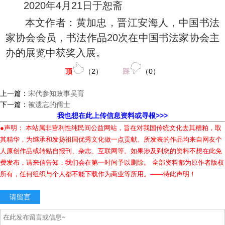
2020年4月21日于恕斋
本文作者：黄加忠，晋江安海人，中国书法
家协会会员，书法作品20次在中国书法家协会主
办的展览中获奖入展。
顶
（
2
）
踩
（
0
）
上一篇：
宋代参知政事吴育
下一篇：
被遗忘的儒士
我也想在此上传信息资料或寻根>>>
●声明： 本站属非营利性纯民间公益网站，旨在对我国传统文化去其糟粕，取
其精华，为继承和发扬祖国优秀文化做一点贡献。所发表的作品均来自网友个
人原创作品或转贴自报刊、杂志、互联网等。如果涉及到您的资料不想在此免
费发布，请来信告知，我们会在第一时间予以删除。 全部资料都为原作者版权
所有，任何组织与个人都不能下载作为商业等所用。——特此声明！
请留言