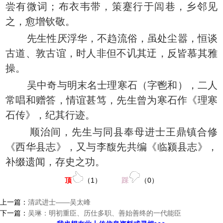
尝有微词；布衣韦带，策蹇行于闾巷，乡邻见
之，愈增钦敬。
先生性厌浮华，不趋流俗，虽处尘嚣，恒谈
古道、敦古谊，时人非但不讥其迂，反皆慕其雅
操。
吴中奇与明末名士理寒石（字鬯和），二人
常唱和赠答，情谊甚笃，先生曾为寒石作《理寒
石传》，纪其行迹。
顺治间，先生与同县奉母进士王鼎镇合修
《西华县志》，又与李馥先共编《临颍县志》，
补缀遗闻，存史之功。
顶
（
1
）
踩
（
0
）
上一篇：
清武进士——吴太峰
下一篇：
吴琳：明初重臣、历仕多职、善始善终的一代能臣