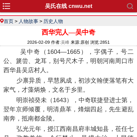
吴氏在线 cnwu.net
首页
>
人物故事
>
历史人物
西华完人—吴中奇
2026-02-09 作者:
吴峰
来源:原创 浏览:2851
吴中奇（1604—1665），字偶子，号二
公、篪尝、龙耳，别号尺木子，明朝河南周口市
西华县吴店村人。
少禀异质，早慧夙成，初涉文翰便落笔有大
家气，才藻炳焕，文名于乡里。
明崇祯癸未（1643），中奇联捷登进士第，
翌年京师倾覆，明清鼎革，烽烟四起，先生避乱
南奔，抵南都金陵。
弘光元年，授江西南昌府丰城知县，莅任七