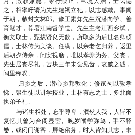
月，政教兼施，令行禁止，邑境大治，士民德
之，相率吁请为先生建祠立祀，以志感戴。事闻
于朝，敕封文林郎。豫王素知先生沉潜向学、善
育髦才，荐署江南督学道。先生主考江西乡试，
衡文取士，甄拔贤良无数，所取多为后世名卿硕
儒，士林传为美谈。任满，以亲老乞归养，返里
后朝夕侍亲，问安视膳，唯以孝养为务。父丧，
先生居丧尽礼，苫块三年未尝见齿，哀戚之诚，
闾里称叹。
归乡之后，潜心乡邦教化：修家祠以敦孝
悌，聚生徒以讲学授业，士林有志之士，多北面
执弟子礼。
与诸生相处，忘乎尊卑，泯然人我，人皆不
复忆其曾为台阁显宦。晚岁嗜学弥笃，手不释
卷，或闭门谢客，屏绝俗务，时人皆知其志，未