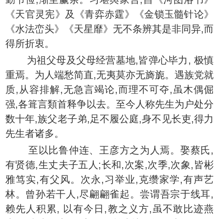
《天官灵宪》及《青弈赤霆》《金锁玉髓针论》
《水法峦头》《天星靡》无不条辨其是非同异,而
得所折衷。
为祖父母及父母经营墓地,皆弹心毕力, 极慎
重焉。为人端愁简直,无夷莫亦无旖旎。遇族党就
质,从容排解,无急言竭论,而理不可夺,虽木偶倔
强,各箿言類首释争以去。至今人称先生为户处分
数十年,族父老子弟,足不履公庭,身不见长吏,得力
先生者诸多。
至以比鲁仲连、王彦方之为人焉。娶蔡氏,
有贤德,生丈夫子五人;长和,次案,次季,次象,皆彬
雅笃实,有父风。次永,习举业,克缵家学,有声艺
林。曾孙若干人,尽翩翩雀起。尝谓吾宗于线耳,
赖先人积累, 以有今日,教之义方,虽不敢比迹燕