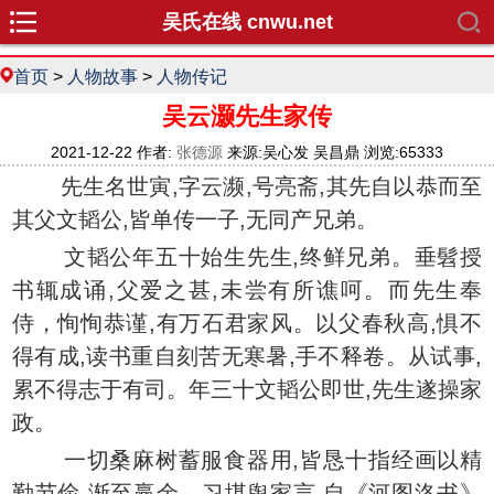
吴氏在线 cnwu.net
首页
>
人物故事
>
人物传记
吴云灏先生家传
2021-12-22 作者:
张德源
来源:吴心发 吴昌鼎 浏览:65333
先生名世寅,字云濒,号亮斋,其先自以恭而至
其父文韬公,皆单传一子,无同产兄弟。
文韬公年五十始生先生,终鲜兄弟。垂髫授
书辄成诵,父爱之甚,未尝有所谯呵。而先生奉
侍，恂恂恭谨,有万石君家风。以父春秋高,惧不
得有成,读书重自刻苦无寒暑,手不释卷。从试事,
累不得志于有司。年三十文韬公即世,先生遂操家
政。
一切桑麻树蓄服食器用,皆恳十指经画以精
勤节俭,渐至赢余。习堪舆家言,自《河图洛书》