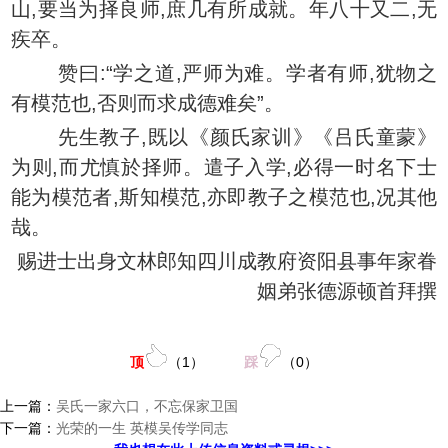
山,要当为择良师,庶几有所成就。年八十又二,无
疾卒。
赞曰:“学之道,严师为难。学者有师,犹物之
有模范也,否则而求成德难矣”。
先生教子,既以《颜氏家训》《吕氏童蒙》
为则,而尤慎於择师。遣子入学,必得一时名下士
能为模范者,斯知模范,亦即教子之模范也,况其他
哉。
赐进士出身文林郎知四川成教府资阳县事年家眷
姻弟张德源顿首拜撰
顶
（
1
）
踩
（
0
）
上一篇：
吴氏一家六口，不忘保家卫国
下一篇：
光荣的一生 英模吴传学同志