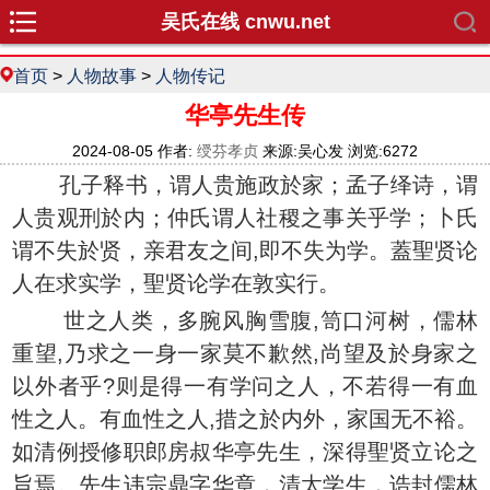
吴氏在线 cnwu.net
首页
>
人物故事
>
人物传记
华亭先生传
2024-08-05 作者:
绶芬孝贞
来源:吴心发 浏览:6272
孔子释书，谓人贵施政於家；孟子绎诗，谓
人贵观刑於内；仲氏谓人社稷之事关乎学；卜氏
谓不失於贤，亲君友之间,即不失为学。蓋聖贤论
人在求实学，聖贤论学在敦实行。
世之人类，多腕风胸雪腹,笥口河树，儒林
重望,乃求之一身一家莫不歉然,尚望及於身家之
以外者乎?则是得一有学问之人，不若得一有血
性之人。有血性之人,措之於内外，家国无不裕。
如清例授修职郎房叔华亭先生，深得聖贤立论之
旨焉。先生讳宗鼎字华章，清太学生，诰封儒林