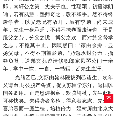
郎，南轩公之第二丈夫子也。性聪颖，初援读朗
诵，若有夙慧，塾师奇之，教不释手。然不得终
厥学者，以父老兄有故耳，虽有季弟，尚未成
年，先生一身承乏，不得不掩卷而废读也。于是
服父之劳，分父之忧，博父之欢，而对於父督学
之志，不愿其中止。因嘅然曰：“家由余操，显
扬父母，不得不期望於弟。”乃勉承封公命，擔
簦负笈，送弟文荪遊清修职郎家凤琴公门十余
年，学中一饮、一食、一书籍，皆先生血汗。
光绪乙巳,文荪由翰林院拔列邑诸生。次年
又请命,封公脱产备资，促文荪留学东洋。返国以
国务卿用。正是恩渥枫宸，欢腾鸠杖，先生此时
可称快矣。夫得势者多矜，得意者忘慮。先生虽
喜弟贵而一庭兰桂，培植倍力：姪树屏由北京大