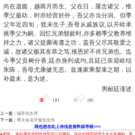
尚在遗腹，越两月而生。父在日，厪念诸父，惟
季父最幼，时亦经营於外，吾父亦当分润。但季
父年近四旬，犹未生子,吾母从戚族议,以开岭承
祧季父为嗣。回忆兄弟髫龄时,亦多赖季父教养维
持之力，诸父提撕诲遵之功，盖吾父尽其敬爱之
诚，故诸父极其友恭之笃,推恩於不肖兄弟也。迄
今季父贡树分香,廷亦身列成均,且廷已亲迎岭结
朱陈，吾母尤康健无恙。兹逢家乘梨束之期，以
补篇未，是为述。
男献廷谨述
顶
（
2
）
踩
（
0
）
上一篇：
瑞亭先生序
下一篇：
尊太翁吴开俊先生传
我也想在此上传信息资料或寻根>>>
●声明： 本站属非营利性纯民间公益网站，旨在对我国传统文化去其糟粕，取