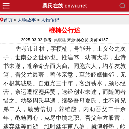
吴氏在线 cnwu.net
首页
>
人物故事
>
人物传记
楩楠公行述
2025-03-02 作者:
吴献廷
来源:吴心发 浏览:4187
先考讳让材，字梗楠，号能升，士义公之次
子，世南公之世孙也。性湻笃，幼有大志，业诗
书未遂，遵亲命弃而为商。同胞六人，均孝友敦
笃，吾父尤最著，善体亲意，至於睦姻恤邻，无
不极其诚恳。自道光三十年，客游蕲水，颇尽经
营，奈运遭枢蹇兵燹，迭经创业未逮，而随闻者
惜之。幼娶周氏早逝，继娶吾母夏氏，生不肖兄
弟二人，劬劳倍切，养维殷，内助吾父二十余
年，黾勉同心，克尽中馈之职。吾父年方服官，
遽弃廷等而逝。维时廷年甫八岁，就傅邻塾，岭