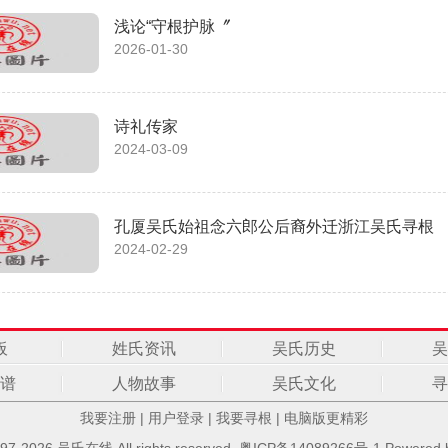
浅论“守根护脉〞
2026-01-30
诗礼传家
2024-03-09
孔厦吴氏始祖念六郎公后裔外迁浙江吴氏寻根
2024-02-29
板
姓氏资讯
吴氏历史
吴
谱
人物故事
吴氏文化
寻
我要注册
|
用户登录
|
我要寻根
|
电脑版更精彩