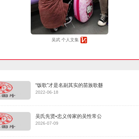
吴武 个人文集
“饭歌”才是名副其实的苗族歌鼟
2022-06-18
吴氏先贤•忠义传家的吴性常公
2026-07-09