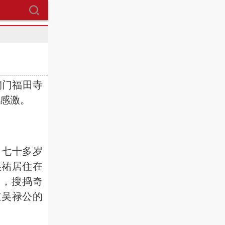
）
桐门福田寺
常感激。
 七十多岁
吴祐居住在
谷，搜捣奇
立吴禄公的