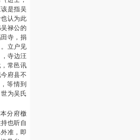
应该是指吴
者也认为此
书吴禄公的
福田寺，捐
）。立户见
），寺边汪
批，常邑讯
现今府县不
，等情到
，世为吴氏
经本分府檄
住持也听自
邑外准，即