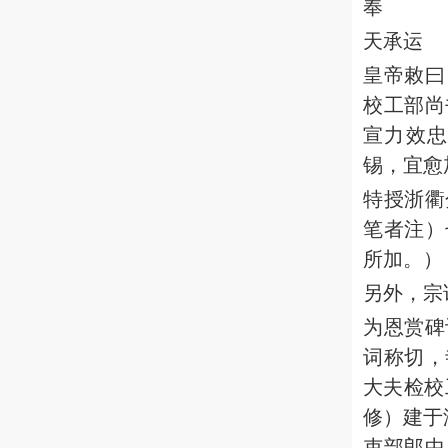
奉
天承运
皇帝敕曰
校工部尚
宣力效
锡，宜愈
特授浙衢
笔者注）
所加。）
另外，宗
为恩赏碑
词称切，
大夫检校
修）建于
吏部郎中