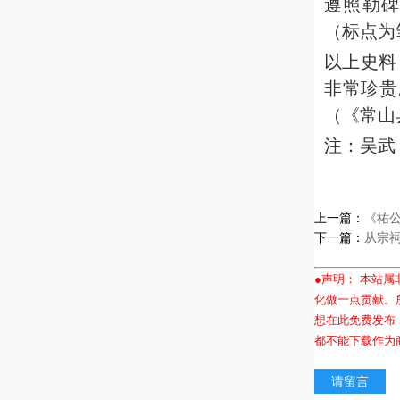
遵照勒
（标点为
以上史料
非常珍贵
（《常山
注：吴武，
上一篇：
《祐
下一篇：
从宗
●声明： 本站
化做一点贡献。
想在此免费发布
都不能下载作为
请留言