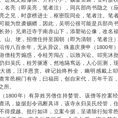
，名亮（即吴亮，笔者注），同兵部尚书隐之（
亮之兄，时彦榜进士，枢密院同佥，笔者注。笔
可能为世袭赐赠，因此，吴明公很可能是兵部尚
长孙）兄弟迁寺于南赤山下，添塑祐公像，改名
、山、埂，招僧住持至国朝（即为清朝，笔者注
沿传八百余年，无从异议。殊嘉庆庚申（1800年
游僧桂芳煽惑，令桂芳闯占，以致兴讼。叩宪沐
仍归吴氏，桂芳驱逐，然地隔窎远，人心叵测，
求大德，汪洋恩赏。碑记始终矜全，幽明感戴上叩
查常邑桐门有寺，曰福田，创自宋代，历年千百
之所。
（1800年）有异姓另僧住持婪管。该僧等控案
查讯，旋据彭令讯断具详，该寺永归吴氏经管，
不得搅越。批行如详，立案今据，呈请除行知常