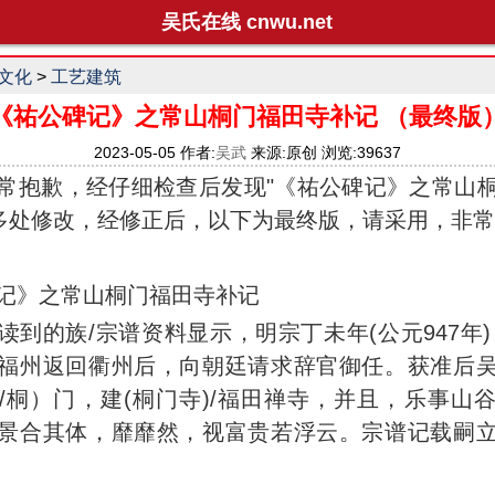
吴氏在线 cnwu.net
文化
>
工艺建筑
《祐公碑记》之常山桐门福田寺补记 （最终版
2023-05-05 作者:
吴武
来源:原创 浏览:39637
常抱歉，经仔细检查后发现"《祐公碑记》之常山
有多处修改，经修正后，以下为最终版，请采用，非
记》之常山桐门福田寺补记
读到的族/宗谱资料显示，明宗丁未年(公元947年)
福州返回衢州后，向朝廷请求辞官御任。获准后
/桐）门，建(桐门寺)/福田禅寺，并且，乐事山
景合其体，靡靡然，视富贵若浮云。宗谱记载嗣