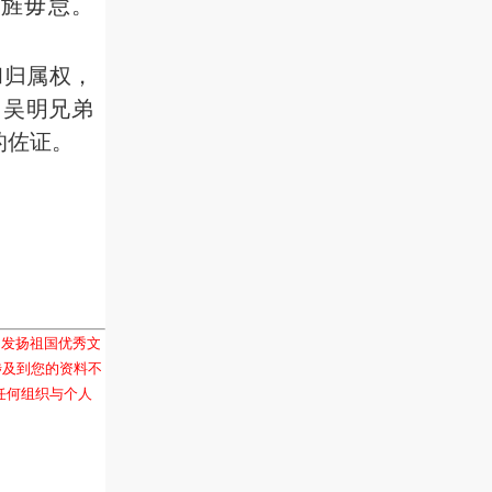
旌毋怠。
和归属权，
、吴明兄弟
的佐证。
和发扬祖国优秀文
涉及到您的资料不
任何组织与个人