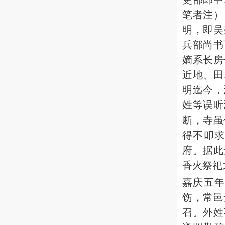
笔者注）
明，即吴
兵部尚书
嫡系长房
近地、田
明迄今，
姓等误听
断，寺虽
得不叩
府。据此
香火祭祀
嘉庆五年
饬，常邑
召。外姓