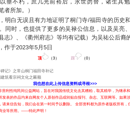
碑以垂不朽，庶几光前裕后，永世勿替，诸生其勉
笔者所加。）
，明白无误且有力地证明了桐门寺/福田寺的历史
。同时，也提供了更多的吴禄公信息，以及吴亮
县志》、《衢州府志》等均有记载）为吴祐公后裔
作于2023年5月5日
顶
（
3
）
踩
（
0
）
公碑记》之常山桐门福田寺补记
祠建筑看宗祠文化之匾额
我也想在此上传信息资料或寻根>>>
属非营利性纯民间公益网站，旨在对我国传统文化去其糟粕，取其精华，为继承
所发表的作品均来自网友个人原创作品或转贴自报刊、杂志、互联网等。如果
，请来信告知，我们会在第一时间予以删除。 全部资料都为原作者版权所有，
商业等所用。——特此声明！