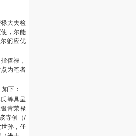
荣禄大夫检
度使，尔能
尔躬应优
（指俸禄，
标点为笔者
，如下：
吴氏等具呈
致银青荣禄
该寺创（/
七世孙，任
榜（进士，