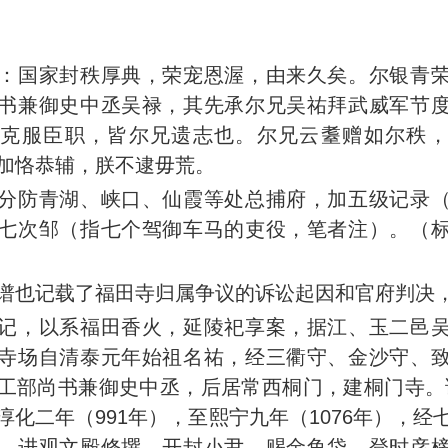
：国家封秩厚典，荣宠恩渥，由来久矣。尔银青
书兼御史中丞吴禄，其先承尔兄吴祐拜武威军节
忠克服臣职，皆尔兄遗志也。尔兄云耋赠如尔秩，
加恪恭辅，朕不逮毋荒。
分防青湖、峡口、仙霞等处总捕府，加五级记录
七次邹（指七个驾御车马的吏役，笔者注）。（
谱也记载了福田寺归属争议的诉讼起因和官府判决
记，以系福田香火，延陵祀享案，据江、玉二邑
寺场自清泰元年始祖名祐，经三衢守、金沙守、
工部尚书兼御史中丞，后居常西桐门，建桐门寺。
淳化二年（991年），至熙宁九年（1076年），经
、进观文殿修撰、开封小尹、赐金鱼袋，登时彦