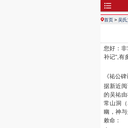
首页
>
吴氏
您好：非
补记",
《祐公碑
据新近阅
的吴祐由
常山洞（
幽，神与
敕命：