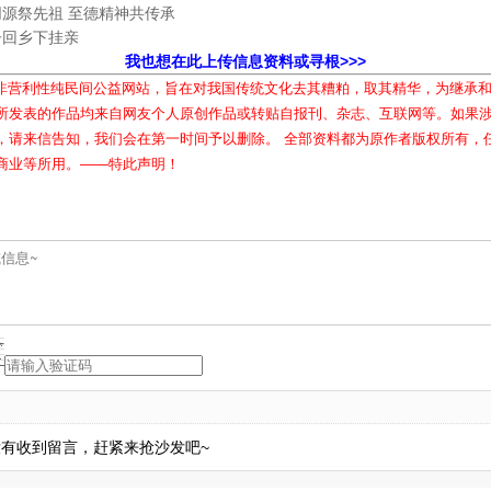
源祭先祖 至德精神共传承
子回乡下挂亲
我也想在此上传信息资料或寻根>>>
属非营利性纯民间公益网站，旨在对我国传统文化去其糟粕，取其精华，为继承
所发表的作品均来自网友个人原创作品或转贴自报刊、杂志、互联网等。如果
，请来信告知，我们会在第一时间予以删除。 全部资料都为原作者版权所有，
商业等所用。——特此声明！
有收到留言，赶紧来抢沙发吧~