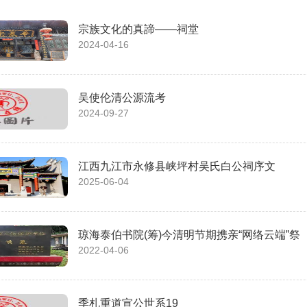
宗族文化的真諦——祠堂
2024-04-16
吴使伦清公源流考
2024-09-27
江西九江市永修县峡坪村吴氏白公祠序文
2025-06-04
琼海泰伯书院(筹)今清明节期携亲“网络云端”祭
2022-04-06
季札重道宣公世系19