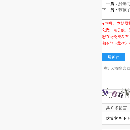
上一篇：
黔锡同
下一篇：
带孩
●声明： 本站
化做一点贡献。
想在此免费发布
都不能下载作为
请留言
共 0 条留言
这篇文章还没