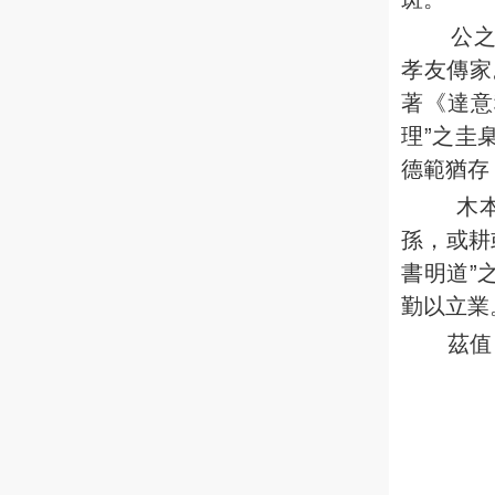
公
孝友傳家
著《達意
理”之圭
德範猶存
木
孫，或耕
書明道”
勤以立業
茲值