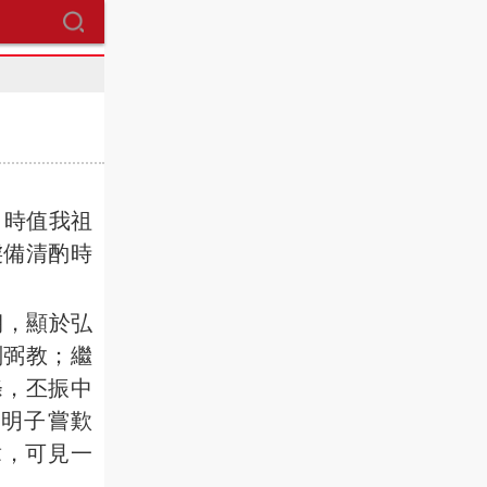
時值我祖
虔備清酌時
朝，顯於弘
刑弼教；繼
條，丕振中
明子嘗歎
章，可見一