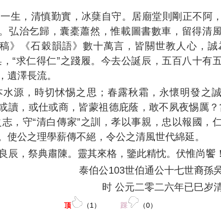
之一生，清慎勤實，冰蘖自守。居廟堂則剛正不阿
。弘治乞歸，囊橐蕭然，惟載圖書數車，留得清
稿》《石穀韻語》數十萬言，皆關世教人心，誠
臬，“求仁得仁”之踐履。今去公誕辰，五百八十有
，遺澤長流。
本水源，時切怵惕之思；春露秋霜，永懷明發之
或讀，或仕或商，皆蒙祖德庇蔭，敢不夙夜惕厲？
之志，守“清白傳家”之訓，孝以事親，忠以報國，
。使公之理學薪傳不絕，令公之清風世代綿延。
良辰，祭典肅陳。靈其來格，鑒此精忱。伏惟尚饗
泰伯公103世伯通公十七世裔孫
时 公元二零二六年已巳岁
顶
（
1
）
踩
（
0
）