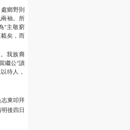
，處鄉野則
風兩袖。所
為“主敬窮
五載矣，而
誠。我族裔
當繼公“讀
仁以待人，
！
吳志東叩拜
清明後四日