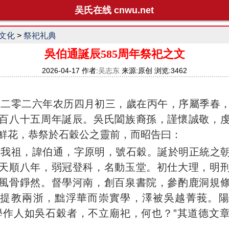
吴氏在线 cnwu.net
文化
>
祭祀礼典
吳伯通誕辰585周年祭祀之文
2026-04-17 作者:
吴志东
来源:原创 浏览:3462
零二六年农历四月初三，歲在丙午，序屬季春，
百八十五周年誕辰。吳氏闔族裔孫，謹懷誠敬，
鮮花，恭祭於石穀公之靈前，而昭告曰：
赫我祖，諱伯通，字原明，號石穀。誕於明正統之
天順八年，弱冠登科，名動玉堂。初仕大理，明
風骨錚然。督學河南，創百泉書院，參酌鹿洞規
；提教兩浙，黜浮華而崇實學，澤被吳越菁莪。陽
學作人如吳石穀者，不立廟祀，何也？”其道德文