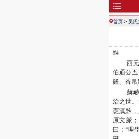
首页
>
吴氏
維
西元二
伯通公五
饈、香帛
赫
治之世。
憲滇黔，
原文脈
曰：“理
斑。