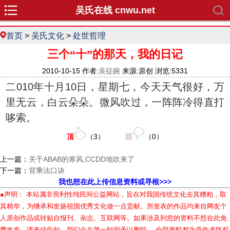
吴氏在线 cnwu.net
首页
>
吴氏文化
>
处世哲理
三个“十”的那天，我的日记
2010-10-15 作者:
吴征鋺
来源:原创 浏览:5331
二010年十月10日，星期七，今天天气很好，万
里无云，白云朵朵。微风吹过，一阵阵冷得直打
哆索。
顶
（
3
）
踩
（
0
）
上一篇：
关于ABAB的寒风,CCDD地吹来了
下一篇：
背乘法口诀
我也想在此上传信息资料或寻根>>>
●声明： 本站属非营利性纯民间公益网站，旨在对我国传统文化去其糟粕，取
其精华，为继承和发扬祖国优秀文化做一点贡献。所发表的作品均来自网友个
人原创作品或转贴自报刊、杂志、互联网等。如果涉及到您的资料不想在此免
费发布，请来信告知，我们会在第一时间予以删除。 全部资料都为原作者版权