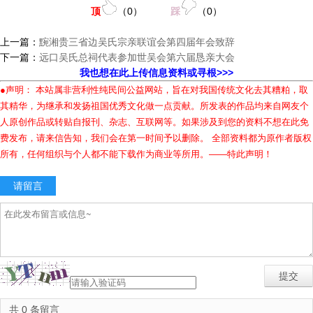
顶
（
0
）
踩
（
0
）
上一篇：
黦湘贵三省边吴氏宗亲联谊会第四届年会致辞
下一篇：
远口吴氏总祠代表参加世吴会第六届恳亲大会
我也想在此上传信息资料或寻根>>>
●声明： 本站属非营利性纯民间公益网站，旨在对我国传统文化去其糟粕，取
其精华，为继承和发扬祖国优秀文化做一点贡献。所发表的作品均来自网友个
人原创作品或转贴自报刊、杂志、互联网等。如果涉及到您的资料不想在此免
费发布，请来信告知，我们会在第一时间予以删除。 全部资料都为原作者版权
所有，任何组织与个人都不能下载作为商业等所用。——特此声明！
请留言
共 0 条留言