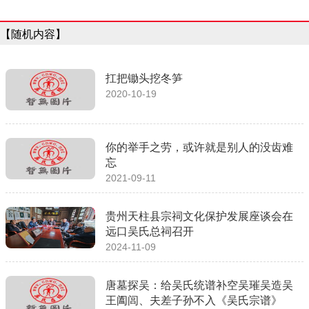
【随机内容】
扛把锄头挖冬笋
2020-10-19
你的举手之劳，或许就是别人的没齿难
忘
2021-09-11
贵州天柱县宗祠文化保护发展座谈会在
远口吴氏总祠召开
2024-11-09
唐墓探吴：给吴氏统谱补空吴璀吴造吴
王阖闾、夫差子孙不入《吴氏宗谱》