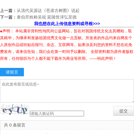
上一篇：
从清代吴源达《苍崖古树图》说起
下一篇：
泰伯开姓称吴祖 延陵世泽弘至德
我也想在此上传信息资料或寻根>>>
●声明： 本站属非营利性纯民间公益网站，旨在对我国传统文化去其糟粕，取
其精华，为继承和发扬祖国优秀文化做一点贡献。所发表的作品均来自网友个
人原创作品或转贴自报刊、杂志、互联网等。如果涉及到您的资料不想在此免
费发布，请来信告知，我们会在第一时间予以删除。 全部资料都为原作者版权
所有，任何组织与个人都不能下载作为商业等所用。——特此声明！
请留言
共 0 条留言