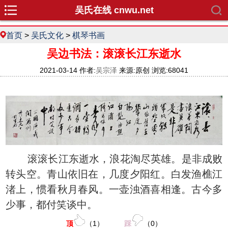
吴氏在线 cnwu.net
首页
>
吴氏文化
>
棋琴书画
吴边书法：滚滚长江东逝水
2021-03-14 作者:
吴宗泽
来源:原创 浏览:68041
滚滚长江东逝水，浪花淘尽英雄。是非成败
转头空。青山依旧在，几度夕阳红。白发渔樵江
渚上，惯看秋月春风。一壶浊酒喜相逢。古今多
少事，都付笑谈中。
顶
（
1
）
踩
（
0
）